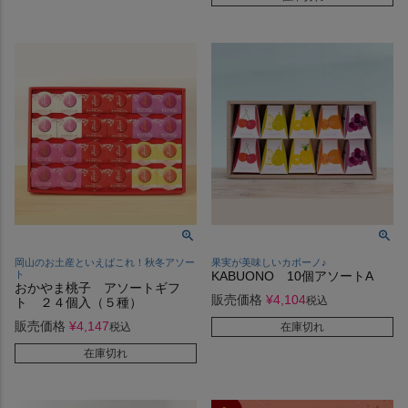
岡山のお土産といえばこれ！秋冬アソー
果実が美味しいカボーノ♪
ト
KABUONO 10個アソートA
おかやま桃子 アソートギフ
販売価格
¥
4,104
税込
ト ２４個入（５種）
販売価格
¥
4,147
税込
在庫切れ
在庫切れ