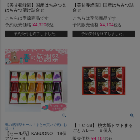
【美甘養蜂園】国産はちみつ＆
【美甘養蜂園】国産はちみつ詰
はちみつ漬け詰合せ
合せ
こちらは季節商品です
こちらは季節商品です
予約販売価格
¥
4,320
予約販売価格
¥
4,104
税込
税込
予約受付を終了しました。
予約受付を終了しました。
春の感謝祭セール！まとめ買いで更にお
【ＴＣ-38】 桃太郎トマトまる
得に！
ごとカレー ６個入
【セール品】KABUONO 18個
アソートB
販売価格
¥
4,104
税込