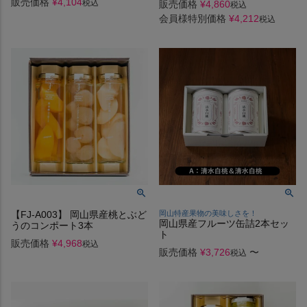
販売価格
¥
4,104
税込
販売価格
¥
4,860
税込
会員様特別価格
¥
4,212
税込
【FJ-A003】 岡山県産桃とぶど
岡山特産果物の美味しさを！
岡山県産フルーツ缶詰2本セッ
うのコンポート3本
ト
販売価格
¥
4,968
税込
販売価格
¥
3,726
〜
税込