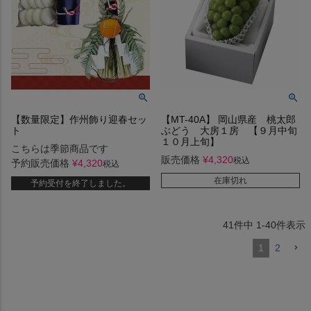
【数量限定】作州飾り迎春セッ
【MT-40A】 岡山県産 桃太郎
ト
ぶどう 大房１房 【９月中旬
１０月上旬】
こちらは季節商品です
販売価格
¥
4,320
税込
予約販売価格
¥
4,320
税込
在庫切れ
予約受付を終了しました。
41
件中
1
-
40
件表示
1
2