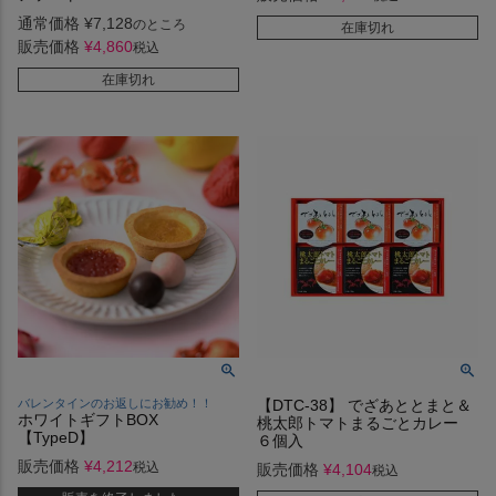
通常価格
¥
7,128
のところ
在庫切れ
販売価格
¥
4,860
税込
在庫切れ
バレンタインのお返しにお勧め！！
【DTC-38】 でざあととまと＆
ホワイトギフトBOX
桃太郎トマトまるごとカレー
【TypeD】
６個入
販売価格
¥
4,212
税込
販売価格
¥
4,104
税込