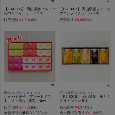
【FJ-C005】 岡山県産フルーツ
【FJ-C007】 岡山県産フルーツ
のコンフィチュール５本
のコンフィチュール６本
販売価格
¥
4,104
販売価格
¥
4,968
税込
税込
岡山のお土産といえばこれ！
岡山特産果物の美味しさを！
おかやま桃子 アソートギフ
【FJ-B016】 岡山県産 桃とぶ
ト ２４個入（6種）New
どうのジュレ５本
販売価格
¥
4,471
販売価格
¥
4,374
税込
税込
会員様特別価格
¥
4,212
会員様特別価格
¥
4,104
税込
税込