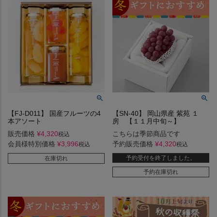
【FJ-D011】 国産フルーツの4
【SN-40】 岡山県産 紫苑 １
本アソート
房 【１１月中旬～】
販売価格
¥
4,320
こちらは季節商品です
税込
会員様特別価格
¥
3,996
予約販売価格
¥
4,320
税込
税込
予約受付を終了しました。
在庫切れ
予約在庫切れ