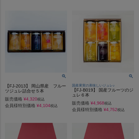
【FJ-2013】 岡山県産 フルー
国産果実の美味しいジュレ♪
【FJ-B019】 国産フルーツのジ
ツジュレ詰合せ５本
ュレ６本
販売価格
¥
4,320
税込
販売価格
¥
4,968
税込
会員様特別価格
¥
4,104
税込
会員様特別価格
¥
4,752
税込