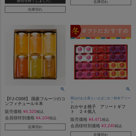
販売を終了しました。
在庫切れ
在庫切れ
【FJ-C008】 国産フルーツのコ
岡山のお土産といえばこれ！秋冬アソー
ト
ンフィチュール６本
おかやま桃子 アソートギフ
販売価格
¥
4,320
ト ２４個入
税込
会員様特別価格
¥
4,104
税込
販売価格
¥
4,471
税込
会員様特別価格
¥
3,240
税込
在庫切れ
在庫切れ