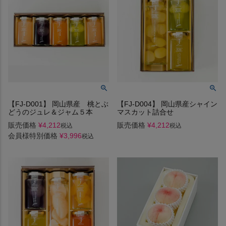
【FJ-D001】 岡山県産 桃とぶ
【FJ-D004】 岡山県産シャイン
どうのジュレ＆ジャム５本
マスカット詰合せ
販売価格
¥
4,212
販売価格
¥
4,212
税込
税込
会員様特別価格
¥
3,996
税込