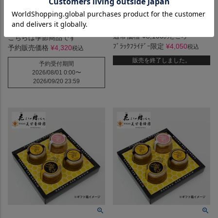
【APOD-1A】 岡山県産 ニュ
ブラックフライデー限定♪
広島県産 尾道みかんジュレ
ーピオーネ大房１房 【9月上
１２個入
旬～】
通常価格
¥
8,100
のところ
こちらは季節商品です
ﾌﾞﾗｯｸﾌﾗｲﾃﾞｰ限定
¥
4,050
税込
予約販売価格
¥
4,320
税込
販売を終了しました。
予約受付期間
2026/08/01 0:00
〜
2026/09/20 23:59