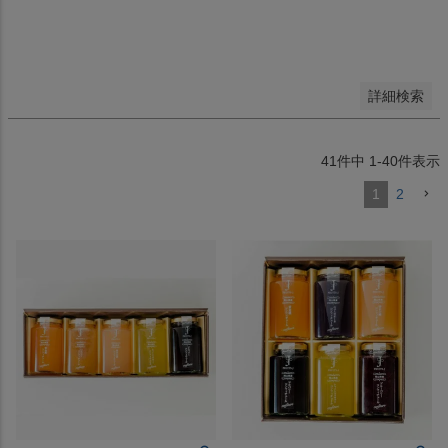
キーワードヒット順
検索
詳細検索
41
件中
1
-
40
件表示
1
2