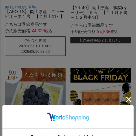
美味しい種なし葡萄♪
【YR-40】 岡山県産 鴨梨(ヤ
【APO-1S】 岡山県産 ニュー
ーリー) ５玉 【１１月下旬
ピオーネ１房 【７月上旬～】
～１２月中旬】
こちらは季節商品です
こちらは季節商品です
予約販売価格
¥
4,320
税込
予約販売価格
¥
4,536
税込
予約受付を終了しました。
予約受付期間
2026/06/01 10:00
〜
2026/08/10 23:00