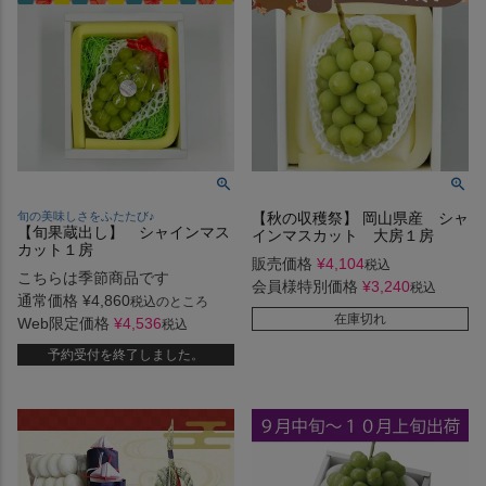
旬の美味しさをふたたび♪
【秋の収穫祭】 岡山県産 シャ
【旬果蔵出し】 シャインマス
インマスカット 大房１房
カット１房
販売価格
¥
4,104
税込
こちらは季節商品です
会員様特別価格
¥
3,240
税込
通常価格
¥
4,860
税込
のところ
在庫切れ
Web限定価格
¥
4,536
税込
予約受付を終了しました。