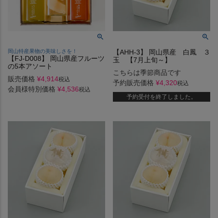
岡山特産果物の美味しさを！
【AHH-3】 岡山県産 白鳳 ３
【FJ-D008】 岡山県産フルーツ
玉 【7月上旬～】
の5本アソート
こちらは季節商品です
販売価格
¥
4,914
税込
予約販売価格
¥
4,320
税込
会員様特別価格
¥
4,536
税込
予約受付を終了しました。