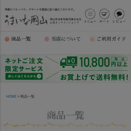
イエロー
在庫なし商品
季節のフルーツや、デザートを豊富に取り揃えております。
在庫なし商品を表示しない
岡山県青果物販売株式会社
メニュー
カート
レビュー
公式オンラインショップ
商品番号/JANコード
商品一覧
当店について
ご利用ガイド
バンドル販売
予約商品
予約商品のみを表示
並び順
HOME
商品一覧
新着順
登録順
価格が安い順
商品一覧
価格が高い順
優先度順
レビュー順