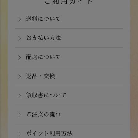
ご利用ガイド
送料について
岡山県：704円(税込)
関西・中国（岡山県除く）・四国・九
お支払い方法
お支払いは、カード決済、代金引換（手
州：770円(税込)
数料弊社負担）・銀行振込（前払い）・
配送について
関東・信越・北陸・中部：990円(税込)
通常在庫がある商品につきましては、ご
郵便振込（前払い）・PayPay（オンラ
東北：1,210円(税込)
注文から２～５営業日で発送いたしま
返品・交換
イン決済）・ドコモケータイ払い・auか
北海道：1,430円(税込)
商品が食品のため、お客様のお手元に到
す。
んたん決済・au PAY・ソフトバンクまと
沖縄：2,024円(税込)
着後の返品は基本的にお受け出来ませ
領収書について
めて支払い(B)がご利用頂けます。
※クール便の場合は送料＋クール代金
詳しくはこちら
領収書をご希望のお客様は、ご注文画面
ん。但し、発送中の破損や不良品、ある
220円（税込）
の備考欄にてお知らせ下さい。なお、お
ご注文の流れ
いはご注文と違う商品が届いた場合は、
支払い方法にて領収書の形態が異なりま
お手数ですが商品到着後３日以内に当店
詳しくはこちら
ポイント利用方法
す。
までご連絡下さい。