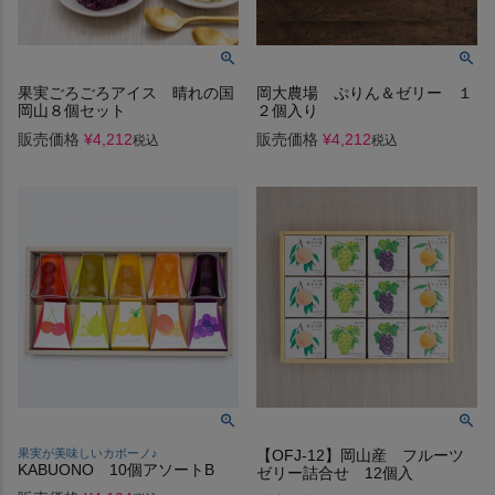
果実ごろごろアイス 晴れの国
岡大農場 ぷりん＆ゼリー １
岡山８個セット
２個入り
販売価格
¥
4,212
販売価格
¥
4,212
税込
税込
果実が美味しいカボーノ♪
【OFJ-12】岡山産 フルーツ
KABUONO 10個アソートB
ゼリー詰合せ 12個入