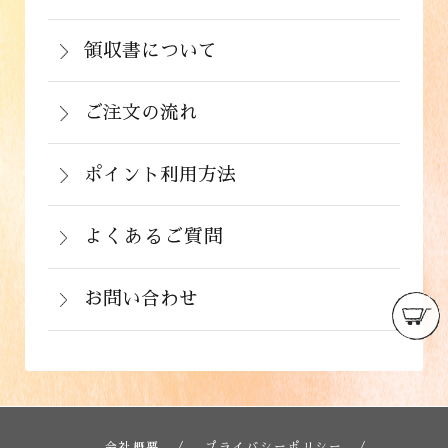
商品が食品のため、お客様のお手元に到
す。
んたん決済・au PAY・ソフトバンクまと
沖縄：2,024円(税込)
着後の返品は基本的にお受け出来ませ
領収書について
めて支払い(B)がご利用頂けます。
※クール便の場合は送料＋クール代金
詳しくはこちら
領収書をご希望のお客様は、ご注文画面
ん。但し、発送中の破損や不良品、ある
220円（税込）
の備考欄にてお知らせ下さい。なお、お
ご注文の流れ
いはご注文と違う商品が届いた場合は、
支払い方法にて領収書の形態が異なりま
お手数ですが商品到着後３日以内に当店
詳しくはこちら
ポイント利用方法
す。
までご連絡下さい。
会員登録をされたお客様はポイントを利
詳しくはこちら
詳しくはこちら
用できます。ご注文画面の「お支払い方
よくあるご質問
法選択」画面にて、ポイント利用を入力
お問い合わせ
することができます。店舗では利用でき
ません。
お電話でのお問い合わせ
詳しくはこちら
フォームでのお問い合わせ
詳しくはこちら
会社概要
プライバシーポリシー