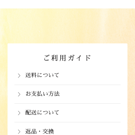
ご利用ガイド
送料について
岡山県：704円(税込)
関西・中国（岡山県除く）・四国・九
お支払い方法
お支払いは、カード決済、代金引換（手
州：770円(税込)
数料弊社負担）・銀行振込（前払い）・
配送について
関東・信越・北陸・中部：990円(税込)
通常在庫がある商品につきましては、ご
郵便振込（前払い）・PayPay（オンラ
東北：1,210円(税込)
注文から２～５営業日で発送いたしま
返品・交換
イン決済）・ドコモケータイ払い・auか
北海道：1,430円(税込)