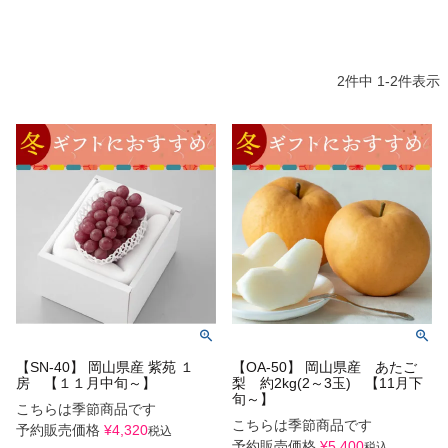
2
件中
1
-
2
件表示
【SN-40】 岡山県産 紫苑 １
【OA-50】 岡山県産 あたご
房 【１１月中旬～】
梨 約2kg(2～3玉) 【11月下
旬～】
こちらは季節商品です
こちらは季節商品です
予約販売価格
¥
4,320
税込
予約販売価格
¥
5,400
税込