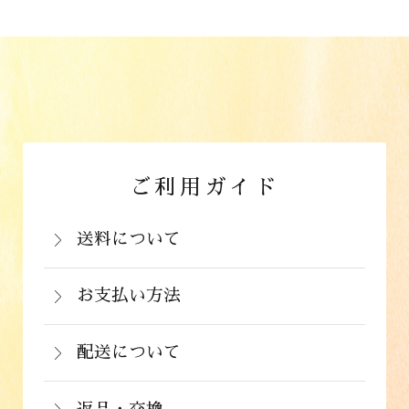
ご利用ガイド
送料について
岡山県：704円(税込)
関西・中国（岡山県除く）・四国・九
お支払い方法
お支払いは、カード決済、代金引換（手
州：770円(税込)
数料弊社負担）・銀行振込（前払い）・
配送について
関東・信越・北陸・中部：990円(税込)
通常在庫がある商品につきましては、ご
郵便振込（前払い）・PayPay（オンラ
東北：1,210円(税込)