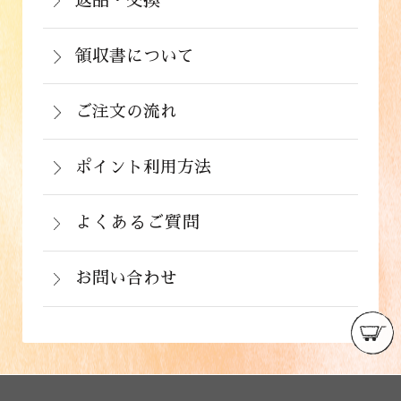
注文から２～５営業日で発送いたしま
返品・交換
イン決済）・ドコモケータイ払い・auか
北海道：1,430円(税込)
商品が食品のため、お客様のお手元に到
す。
んたん決済・au PAY・ソフトバンクまと
沖縄：2,024円(税込)
着後の返品は基本的にお受け出来ませ
領収書について
めて支払い(B)がご利用頂けます。
※クール便の場合は送料＋クール代金
詳しくはこちら
領収書をご希望のお客様は、ご注文画面
ん。但し、発送中の破損や不良品、ある
220円（税込）
の備考欄にてお知らせ下さい。なお、お
ご注文の流れ
いはご注文と違う商品が届いた場合は、
支払い方法にて領収書の形態が異なりま
お手数ですが商品到着後３日以内に当店
詳しくはこちら
ポイント利用方法
す。
までご連絡下さい。
会員登録をされたお客様はポイントを利
詳しくはこちら
詳しくはこちら
用できます。ご注文画面の「お支払い方
よくあるご質問
法選択」画面にて、ポイント利用を入力
お問い合わせ
することができます。店舗では利用でき
ません。
お電話でのお問い合わせ
詳しくはこちら
フォームでのお問い合わせ