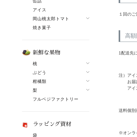
缶詰
果ボーノ
アイス
１回のご
岡山桃太郎トマト
焼き菓子
でざあととまと
高額
新鮮な果物
1配送先
桃
ぶどう
桃一覧
注）アイ
柑橘類
ぶどう一覧
お届け先
白鳳【7月上旬～】
アイス商
梨
柑橘類一覧
ニューピオーネ
清水白桃【7月中旬～】
フルベジファクトリー
梨一覧
せとか
シャインマスカット
おかやま夢白桃【7月中
旬～】
あたご梨
はるか
紫苑（しえん）
送料個別
白麗【8月上旬頃～】
ヤーリー（鴨梨）
はれひめ
桃太郎ぶどう
ラッピング資材
黄金桃【9月上旬頃～】
みかん
マスカット
※オンラ
袋
冬桃がたり【11月下旬