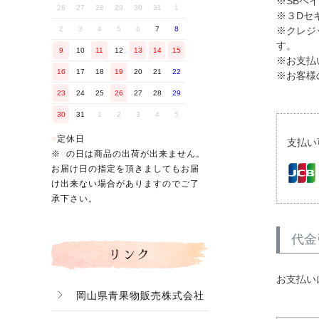
※SBペ
26
27
28
29
30
31
1
※３Dセ
※クレジ
2
3
4
5
6
7
8
す。
9
10
11
12
13
14
15
※お支払
16
17
18
19
20
21
22
※お客様
23
24
25
26
27
28
29
30
31
1
2
3
4
5
■
定休日
支払い
※
■
の日は商品の出荷が出来ません。
お届け日の指定を頂きましてもお届
け出来ない場合がありますのでご了
承下さい。
代金
リンク
お支払い
岡山県青果物販売株式会社