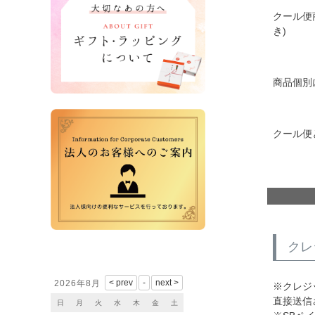
クール便
き)
商品個別
クール便
クレ
営業日カレンダー
2026年8月
※クレジ
直接送信
日
月
火
水
木
金
土