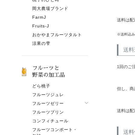
岡大農場ブランド
FarmJ
送料は配
Fruits-J
おかやまフルーツタルト
送料込み
涼果の雫
送料
1回のご
フルーツと
野菜の加工品
どら桃子
但し、商
フルーツジュレ
フルーツゼリー
送料は配
フルーツプリン
フルーツゼリー一覧
コンフィチュール
果肉入りタイプ
フルーツコンポート・
ピューレタイプ
送料