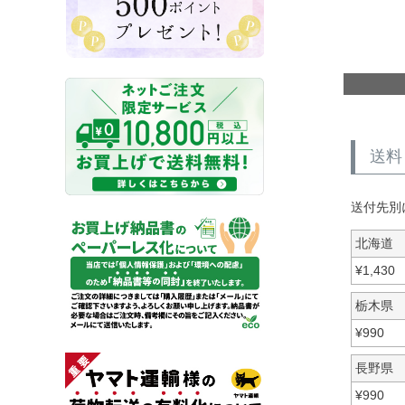
送料
送付先別
北海道
¥
1,430
栃木県
¥
990
長野県
¥
990