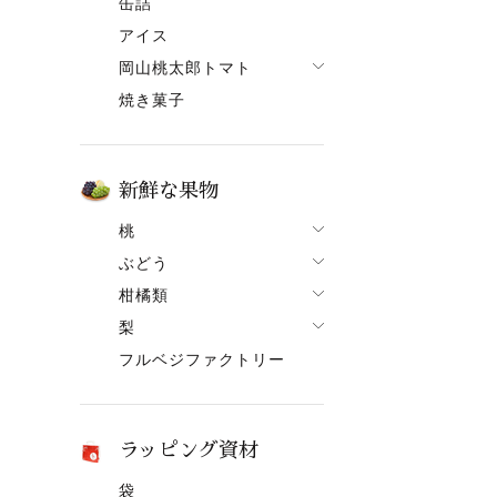
缶詰
果ボーノ
アイス
岡山桃太郎トマト
焼き菓子
でざあととまと
新鮮な果物
桃
ぶどう
桃一覧
柑橘類
ぶどう一覧
白鳳【7月上旬～】
梨
柑橘類一覧
ニューピオーネ
清水白桃【7月中旬～】
フルベジファクトリー
梨一覧
せとか
シャインマスカット
おかやま夢白桃【7月中
旬～】
あたご梨
はるか
紫苑（しえん）
白麗【8月上旬頃～】
ヤーリー（鴨梨）
はれひめ
桃太郎ぶどう
ラッピング資材
黄金桃【9月上旬頃～】
みかん
マスカット
袋
冬桃がたり【11月下旬