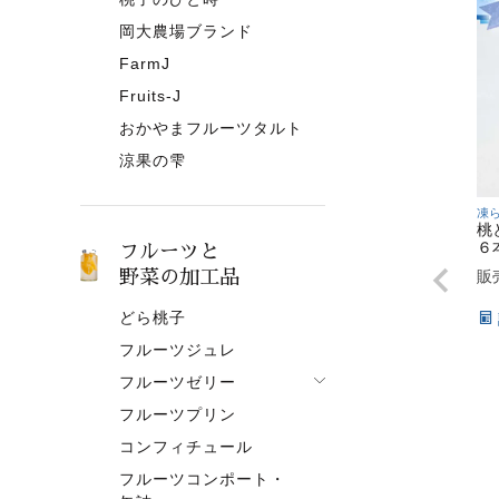
岡大農場ブランド
FarmJ
Fruits-J
おかやまフルーツタルト
涼果の雫
凍
桃
６
フルーツと
野菜の加工品
販
どら桃子
フルーツジュレ
フルーツゼリー
フルーツプリン
フルーツゼリー一覧
コンフィチュール
果肉入りタイプ
フルーツコンポート・
ピューレタイプ