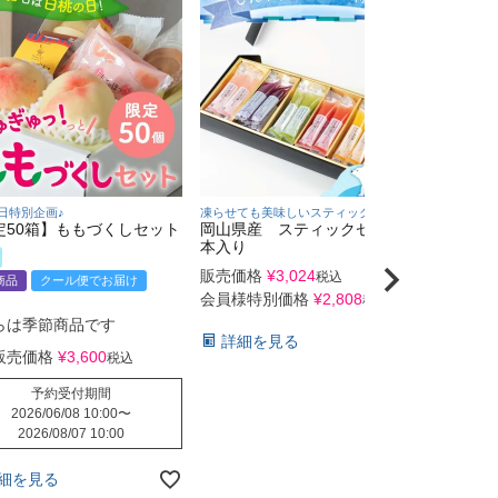
日特別企画♪
凍らせても美味しいスティックゼリー♪
２層仕立
定50箱】ももづくしセット
岡山県産 スティックゼリー30
【冷蔵
本入り
ソート
販売価格
¥
3,024
内祝い
税込
商品
クール便でお届け
冷蔵
会員様特別価格
¥
2,808
税込
クール便
らは季節商品です
詳細を見る
販売価格
¥
3,600
税込
販売価
会員様
予約受付期間
2026/06/08 10:00
〜
詳細
2026/08/07 10:00
細を見る