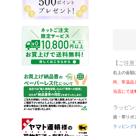
【ご注意
右上の金額
尚、常温品
当店にて送
ラッピン
袋・帯リボ
ラッピング