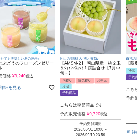
らせても美味しい夏の涼果♪
岡山の美味しい桃と葡萄♪
白桃の
とぶどうのフローズンゼリー
【AMSM-2】 岡山県産 桃２玉
【限
本
＆ｼｬｲﾝﾏｽｶｯﾄ１房詰合せ【7月中
冷蔵
旬～】
売価格
¥
3,240
税込
予約
内祝い
快気祝い
お中元
冷蔵
詳細を見る
こち
予約商品
予約
こちらは季節商品です
予約販売価格
¥
9,720
税込
予約受付期間
2026/06/01 10:00
〜
詳
2026/09/10 23:59