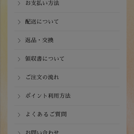
関西・中国（岡山県除く）・四国・九
お支払い方法
お支払いは、カード決済、代金引換（手
州：770円(税込)
数料弊社負担）・銀行振込（前払い）・
配送について
関東・信越・北陸・中部：990円(税込)
通常在庫がある商品につきましては、ご
郵便振込（前払い）・PayPay（オンラ
東北：1,210円(税込)
注文から２～５営業日で発送いたしま
返品・交換
イン決済）・ドコモケータイ払い・auか
北海道：1,430円(税込)
商品が食品のため、お客様のお手元に到
す。
んたん決済・au PAY・ソフトバンクまと
沖縄：2,024円(税込)
着後の返品は基本的にお受け出来ませ
領収書について
めて支払い(B)がご利用頂けます。
※クール便の場合は送料＋クール代金
詳しくはこちら
領収書をご希望のお客様は、ご注文画面
ん。但し、発送中の破損や不良品、ある
220円（税込）
の備考欄にてお知らせ下さい。なお、お
ご注文の流れ
いはご注文と違う商品が届いた場合は、
支払い方法にて領収書の形態が異なりま
お手数ですが商品到着後３日以内に当店
詳しくはこちら
ポイント利用方法
す。
までご連絡下さい。
会員登録をされたお客様はポイントを利
詳しくはこちら
詳しくはこちら
用できます。ご注文画面の「お支払い方
よくあるご質問
法選択」画面にて、ポイント利用を入力
お問い合わせ
することができます。店舗では利用でき