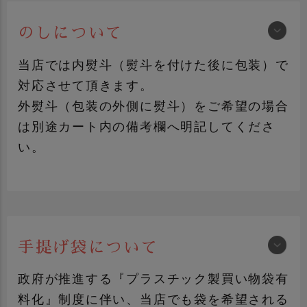
のしについて
紺色包装
FRUITS-J包装
（黒地にロゴマーク）
当店では内熨斗（熨斗を付けた後に包装）で
対応させて頂きます。
外熨斗（包装の外側に熨斗）をご希望の場合
は別途カート内の備考欄へ明記してくださ
い。
プレゼント包装
おかやま桃子包装
（赤系包装+シール）
包装紙について詳しく見る
手提げ袋について
加工品ギフト
青果ギフト
政府が推進する『プラスチック製買い物袋有
料化』制度に伴い、当店でも袋を希望される
のしについて詳しく見る