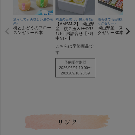
凍らせても美味しい夏の涼
岡山の美味しい桃と葡萄♪
凍らせても美味しいステ
果♪
【AMSM-2】 岡山県
ックゼリー♪
桃とぶどうのフロー
岡山県産 スティ
産 桃２玉＆ｼｬｲﾝﾏｽ
ズンゼリー６本
クゼリー30本入り
ｶｯﾄ１房詰合せ【7月
中旬～】
こちらは季節商品で
す
予約受付期間
2026/06/01 10:00
〜
2026/09/10 23:59
リンク