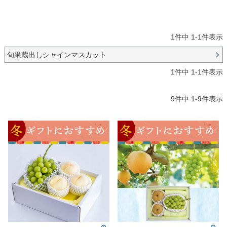
1
件中
1
-
1
件表示
旬果蔵出しシャインマスカット
1
件中
1
-
1
件表示
9
件中
1
-
9
件表示