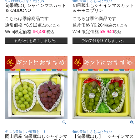
旬の美味しさをふたたび♪
旬の美味しさをふたたび♪
旬果蔵出しシャインマスカット
旬果蔵出しシャインマスカット
＆KABUONO
＆モモコプリン
こちらは季節商品です
こちらは季節商品です
通常価格
¥
6,912
通常価格
¥
6,264
税込
のところ
税込
のところ
Web限定価格
¥
6,480
Web限定価格
¥
5,940
税込
税込
予約受付を終了しました。
予約受付を終了しました。
冬にも美味しい葡萄を！！
旬の美味しさをふたたび♪
岡山県産 旬果蔵出しシャインマ
【旬果蔵出し】 シャインマス