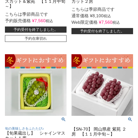
スカット＆紫苑 【１１月中旬
カット２房
～】
こちらは季節商品です
こちらは季節商品です
通常価格
¥
8,100
税込
予約販売価格
¥
7,560
税込
Web限定価格
¥
7,560
税込
予約受付を終了しました。
予約受付を終了しました。
予約在庫切れ
旬の美味しさをふたたび♪
【SN-70】 岡山県産 紫苑 ２
【旬果蔵出し】 シャインマス
房 【１１月中旬～】