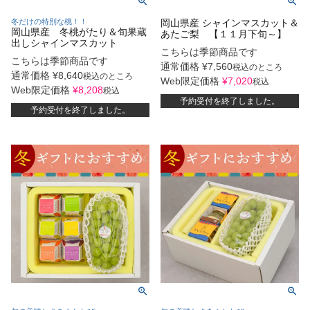
冬だけの特別な桃！！
岡山県産 シャインマスカット＆
岡山県産 冬桃がたり＆旬果蔵
あたご梨 【１１月下旬～】
出しシャインマスカット
こちらは季節商品です
こちらは季節商品です
通常価格
¥
7,560
税込
のところ
通常価格
¥
8,640
税込
のところ
Web限定価格
¥
7,020
税込
Web限定価格
¥
8,208
税込
予約受付を終了しました。
予約受付を終了しました。