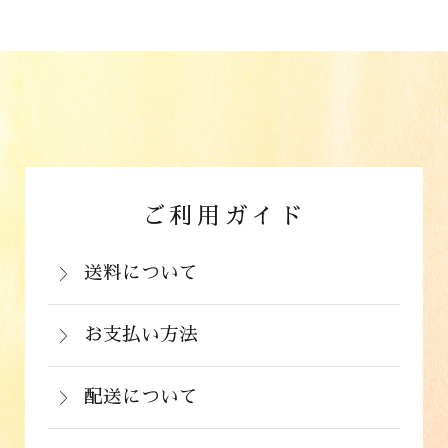
ご利用ガイド
送料について
岡山県：704円(税込)
関西・中国（岡山県除く）・四国・九
お支払い方法
お支払いは、カード決済、代金引換（手
州：770円(税込)
数料弊社負担）・銀行振込（前払い）・
配送について
関東・信越・北陸・中部：990円(税込)
通常在庫がある商品につきましては、ご
郵便振込（前払い）・PayPay（オンラ
東北：1,210円(税込)