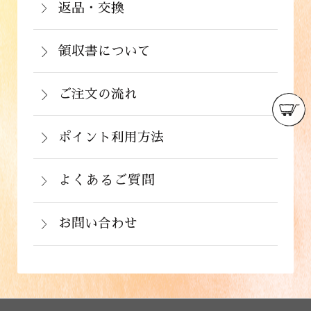
注文から２～５営業日で発送いたしま
返品・交換
イン決済）・ドコモケータイ払い・auか
北海道：1,430円(税込)
商品が食品のため、お客様のお手元に到
す。
んたん決済・au PAY・ソフトバンクまと
沖縄：2,024円(税込)
着後の返品は基本的にお受け出来ませ
領収書について
めて支払い(B)がご利用頂けます。
※クール便の場合は送料＋クール代金
詳しくはこちら
領収書をご希望のお客様は、ご注文画面
ん。但し、発送中の破損や不良品、ある
220円（税込）
の備考欄にてお知らせ下さい。なお、お
ご注文の流れ
いはご注文と違う商品が届いた場合は、
支払い方法にて領収書の形態が異なりま
お手数ですが商品到着後３日以内に当店
詳しくはこちら
ポイント利用方法
す。
までご連絡下さい。
会員登録をされたお客様はポイントを利
詳しくはこちら
詳しくはこちら
用できます。ご注文画面の「お支払い方
よくあるご質問
法選択」画面にて、ポイント利用を入力
お問い合わせ
することができます。店舗では利用でき
ません。
お電話でのお問い合わせ
詳しくはこちら
フォームでのお問い合わせ