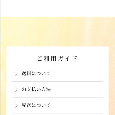
ご利用ガイド
送料について
岡山県：704円(税込)
関西・中国（岡山県除く）・四国・九
お支払い方法
お支払いは、カード決済、代金引換（手
州：770円(税込)
数料弊社負担）・銀行振込（前払い）・
配送について
関東・信越・北陸・中部：990円(税込)
通常在庫がある商品につきましては、ご
郵便振込（前払い）・PayPay（オンラ
東北：1,210円(税込)