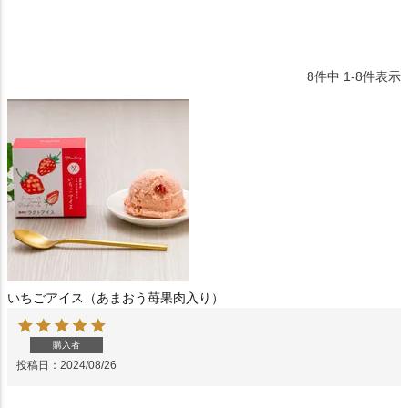
8
件中
1
-
8
件表示
いちごアイス（あまおう苺果肉入り）
購入者
投稿日
2024/08/26