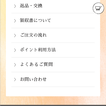
注文から２～５営業日で発送いたしま
返品・交換
イン決済）・ドコモケータイ払い・auか
北海道：1,430円(税込)
商品が食品のため、お客様のお手元に到
す。
んたん決済・au PAY・ソフトバンクまと
沖縄：2,024円(税込)
着後の返品は基本的にお受け出来ませ
領収書について
めて支払い(B)がご利用頂けます。
※クール便の場合は送料＋クール代金
詳しくはこちら
領収書をご希望のお客様は、ご注文画面
ん。但し、発送中の破損や不良品、ある
220円（税込）
の備考欄にてお知らせ下さい。なお、お
ご注文の流れ
いはご注文と違う商品が届いた場合は、
支払い方法にて領収書の形態が異なりま
お手数ですが商品到着後３日以内に当店
詳しくはこちら
ポイント利用方法
す。
までご連絡下さい。
会員登録をされたお客様はポイントを利
詳しくはこちら
詳しくはこちら
用できます。ご注文画面の「お支払い方
よくあるご質問
法選択」画面にて、ポイント利用を入力
お問い合わせ
することができます。店舗では利用でき
ません。
お電話でのお問い合わせ
詳しくはこちら
フォームでのお問い合わせ