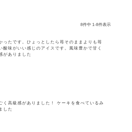
8
件中
1
-
8
件表示
かったです。ひょっとしたら苺そのままよりも苺
い酸味がいい感じのアイスです。風味豊かで甘く
感がありました
ごく高級感がありました！ ケーキを食べているみ
ました