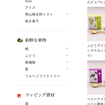
缶詰
んピューレ
果ボーノ
アイス
岡山桃太郎トマト
焼き菓子
でざあととまと
新鮮な果物
ぶどうアイ
桃
ンマスカッ
り）
ぶどう
桃一覧
柑橘類
ぶどう一覧
白鳳【7月上旬～】
梨
柑橘類一覧
ニューピオーネ
清水白桃【7月中旬～】
フルベジファクトリー
梨一覧
せとか
シャインマスカット
おかやま夢白桃【7月中
旬～】
あたご梨
はるか
紫苑（しえん）
白麗【8月上旬頃～】
ヤーリー（鴨梨）
はれひめ
桃太郎ぶどう
ラッピング資材
黄金桃【9月上旬頃～】
みかん
マスカット
ベリーアイ
袋
ベリー果肉
冬桃がたり【11月下旬