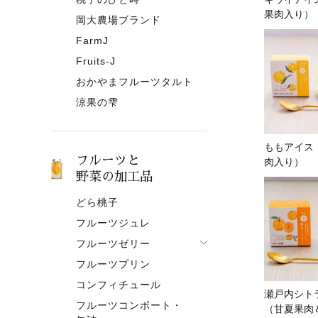
果肉入り）
岡大農場ブランド
FarmJ
Fruits-J
おかやまフルーツタルト
涼果の雫
ももアイス
フルーツと
肉入り）
野菜の加工品
どら桃子
フルーツジュレ
フルーツゼリー
フルーツプリン
フルーツゼリー一覧
コンフィチュール
果肉入りタイプ
瀬戸内シト
フルーツコンポート・
ピューレタイプ
（甘夏果肉