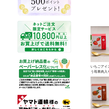
いちごアイ
う苺果肉入