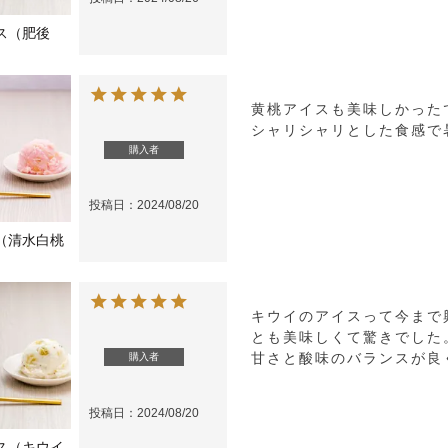
ス（肥後
）
黄桃アイスも美味しかった
シャリシャリとした食感で
購入者
投稿日
2024/08/20
（清水白桃
キウイのアイスって今まで
とも美味しくて驚きでした。
甘さと酸味のバランスが良
購入者
投稿日
2024/08/20
ス（キウイ