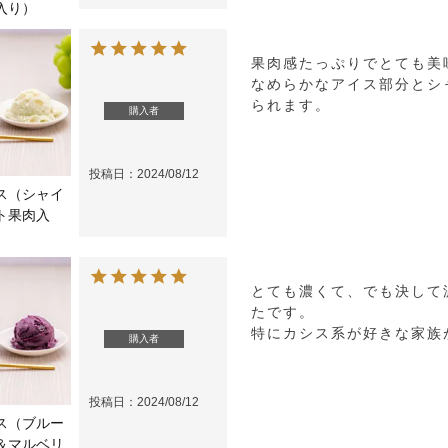
入り）
果肉感たっぷりでとても美
なめらかなアイス部分とシ
られます。
購入者
投稿日
2024/08/12
ス（シャイ
ト果肉入
とても濃くて、でも決して
たです。

特にカシス系が好きな家族
購入者
投稿日
2024/08/12
ス（ブルー
＆マルベリ