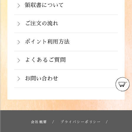
着後の返品は基本的にお受け出来ませ
領収書について
めて支払い(B)がご利用頂けます。
※クール便の場合は送料＋クール代金
詳しくはこちら
領収書をご希望のお客様は、ご注文画面
ん。但し、発送中の破損や不良品、ある
220円（税込）
の備考欄にてお知らせ下さい。なお、お
ご注文の流れ
いはご注文と違う商品が届いた場合は、
支払い方法にて領収書の形態が異なりま
お手数ですが商品到着後３日以内に当店
詳しくはこちら
ポイント利用方法
す。
までご連絡下さい。
会員登録をされたお客様はポイントを利
詳しくはこちら
詳しくはこちら
用できます。ご注文画面の「お支払い方
よくあるご質問
法選択」画面にて、ポイント利用を入力
お問い合わせ
することができます。店舗では利用でき
ません。
お電話でのお問い合わせ
詳しくはこちら
フォームでのお問い合わせ
詳しくはこちら
会社概要
プライバシーポリシー
詳しくはこちら