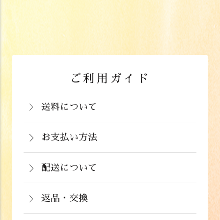
ご利用ガイド
送料について
岡山県：704円(税込)
関西・中国（岡山県除く）・四国・九
お支払い方法
お支払いは、カード決済、代金引換（手
州：770円(税込)
数料弊社負担）・銀行振込（前払い）・
配送について
関東・信越・北陸・中部：990円(税込)
通常在庫がある商品につきましては、ご
郵便振込（前払い）・PayPay（オンラ
東北：1,210円(税込)
注文から２～５営業日で発送いたしま
返品・交換
イン決済）・ドコモケータイ払い・auか
北海道：1,430円(税込)
商品が食品のため、お客様のお手元に到
す。
んたん決済・au PAY・ソフトバンクまと
沖縄：2,024円(税込)