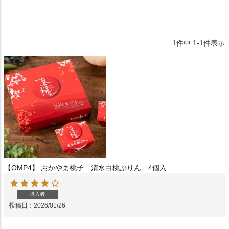
1
件中
1
-
1
件表示
【OMP4】 おかやま桃子 清水白桃ぷりん 4個入
購入者
投稿日
2026/01/26