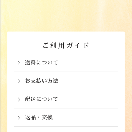
ご利用ガイド
送料について
岡山県：704円(税込)
関西・中国（岡山県除く）・四国・九
お支払い方法
お支払いは、カード決済、代金引換（手
州：770円(税込)
数料弊社負担）・銀行振込（前払い）・
配送について
関東・信越・北陸・中部：990円(税込)
通常在庫がある商品につきましては、ご
郵便振込（前払い）・PayPay（オンラ
東北：1,210円(税込)
注文から２～５営業日で発送いたしま
返品・交換
イン決済）・ドコモケータイ払い・auか
北海道：1,430円(税込)
商品が食品のため、お客様のお手元に到
す。
んたん決済・au PAY・ソフトバンクまと
沖縄：2,024円(税込)