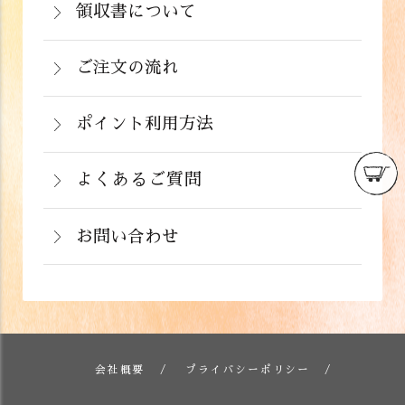
着後の返品は基本的にお受け出来ませ
領収書について
めて支払い(B)がご利用頂けます。
※クール便の場合は送料＋クール代金
詳しくはこちら
領収書をご希望のお客様は、ご注文画面
ん。但し、発送中の破損や不良品、ある
220円（税込）
の備考欄にてお知らせ下さい。なお、お
ご注文の流れ
いはご注文と違う商品が届いた場合は、
支払い方法にて領収書の形態が異なりま
お手数ですが商品到着後３日以内に当店
詳しくはこちら
ポイント利用方法
す。
までご連絡下さい。
会員登録をされたお客様はポイントを利
詳しくはこちら
詳しくはこちら
用できます。ご注文画面の「お支払い方
よくあるご質問
法選択」画面にて、ポイント利用を入力
お問い合わせ
することができます。店舗では利用でき
ません。
お電話でのお問い合わせ
詳しくはこちら
フォームでのお問い合わせ
詳しくはこちら
会社概要
プライバシーポリシー
詳しくはこちら