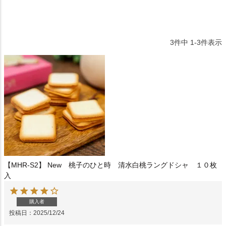
3
件中
1
-
3
件表示
【MHR-S2】 New 桃子のひと時 清水白桃ラングドシャ １０枚
入
購入者
投稿日
2025/12/24