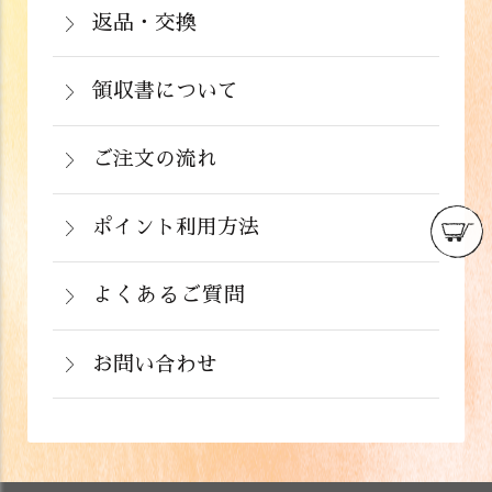
注文から２～５営業日で発送いたしま
返品・交換
イン決済）・ドコモケータイ払い・auか
北海道：1,430円(税込)
商品が食品のため、お客様のお手元に到
す。
んたん決済・au PAY・ソフトバンクまと
沖縄：2,024円(税込)
着後の返品は基本的にお受け出来ませ
領収書について
めて支払い(B)がご利用頂けます。
※クール便の場合は送料＋クール代金
詳しくはこちら
領収書をご希望のお客様は、ご注文画面
ん。但し、発送中の破損や不良品、ある
220円（税込）
の備考欄にてお知らせ下さい。なお、お
ご注文の流れ
いはご注文と違う商品が届いた場合は、
支払い方法にて領収書の形態が異なりま
お手数ですが商品到着後３日以内に当店
詳しくはこちら
ポイント利用方法
す。
までご連絡下さい。
会員登録をされたお客様はポイントを利
詳しくはこちら
詳しくはこちら
用できます。ご注文画面の「お支払い方
よくあるご質問
法選択」画面にて、ポイント利用を入力
お問い合わせ
することができます。店舗では利用でき
ません。
お電話でのお問い合わせ
詳しくはこちら
フォームでのお問い合わせ