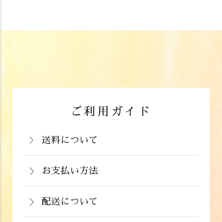
ご利用ガイド
送料について
岡山県：704円(税込)
関西・中国（岡山県除く）・四国・九
お支払い方法
お支払いは、カード決済、代金引換（手
州：770円(税込)
数料弊社負担）・銀行振込（前払い）・
配送について
関東・信越・北陸・中部：990円(税込)
通常在庫がある商品につきましては、ご
郵便振込（前払い）・PayPay（オンラ
東北：1,210円(税込)