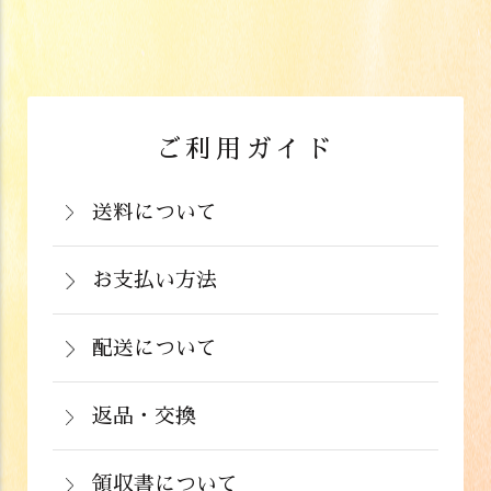
ご利用ガイド
送料について
岡山県：704円(税込)
関西・中国（岡山県除く）・四国・九
お支払い方法
お支払いは、カード決済、代金引換（手
州：770円(税込)
数料弊社負担）・銀行振込（前払い）・
配送について
関東・信越・北陸・中部：990円(税込)
通常在庫がある商品につきましては、ご
郵便振込（前払い）・PayPay（オンラ
東北：1,210円(税込)
注文から２～５営業日で発送いたしま
返品・交換
イン決済）・ドコモケータイ払い・auか
北海道：1,430円(税込)
商品が食品のため、お客様のお手元に到
す。
んたん決済・au PAY・ソフトバンクまと
沖縄：2,024円(税込)
着後の返品は基本的にお受け出来ませ
領収書について
めて支払い(B)がご利用頂けます。
※クール便の場合は送料＋クール代金