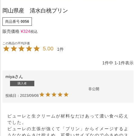
岡山県産 清水白桃プリン
商品番号
0056
販売価格
¥
324
税込
5.00
1
1
件中
1
-
1
件表示
miya
購入者
非公開
投稿日
2023/09/06
ピューレと生クリームが材料なだけあって濃い食べ応え
でした。

ピューレの主張が強くて「プリン」からイメージするよ
うななめらさは控えめ。可愛いサイズなので小さめのス