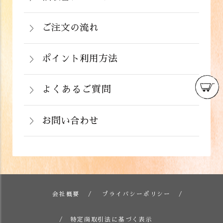
詳しくはこちら
領収書をご希望のお客様は、ご注文画面
ん。但し、発送中の破損や不良品、ある
220円（税込）
の備考欄にてお知らせ下さい。なお、お
ご注文の流れ
いはご注文と違う商品が届いた場合は、
支払い方法にて領収書の形態が異なりま
お手数ですが商品到着後３日以内に当店
詳しくはこちら
ポイント利用方法
す。
までご連絡下さい。
会員登録をされたお客様はポイントを利
詳しくはこちら
詳しくはこちら
用できます。ご注文画面の「お支払い方
よくあるご質問
法選択」画面にて、ポイント利用を入力
お問い合わせ
することができます。店舗では利用でき
ません。
お電話でのお問い合わせ
詳しくはこちら
フォームでのお問い合わせ
詳しくはこちら
会社概要
プライバシーポリシー
詳しくはこちら
特定商取引法に基づく表示