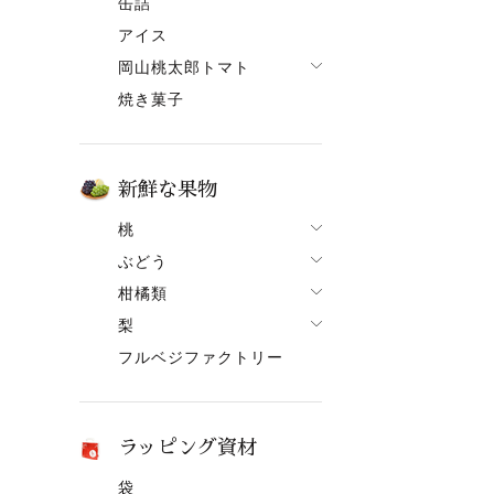
缶詰
果ボーノ
アイス
岡山桃太郎トマト
焼き菓子
でざあととまと
新鮮な果物
桃
ぶどう
桃一覧
柑橘類
ぶどう一覧
白鳳【7月上旬～】
梨
柑橘類一覧
ニューピオーネ
清水白桃【7月中旬～】
フルベジファクトリー
梨一覧
せとか
シャインマスカット
おかやま夢白桃【7月中
旬～】
あたご梨
はるか
紫苑（しえん）
白麗【8月上旬頃～】
ヤーリー（鴨梨）
はれひめ
桃太郎ぶどう
ラッピング資材
黄金桃【9月上旬頃～】
みかん
マスカット
袋
冬桃がたり【11月下旬