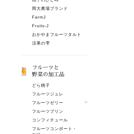
岡大農場ブランド
FarmJ
Fruits-J
おかやまフルーツタルト
涼果の雫
フルーツと
野菜の加工品
どら桃子
フルーツジュレ
フルーツゼリー
フルーツプリン
フルーツゼリー一覧
コンフィチュール
果肉入りタイプ
フルーツコンポート・
ピューレタイプ