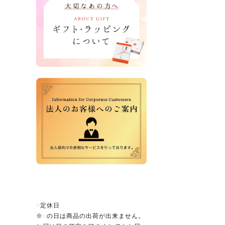
営業日カレンダー
■
定休日
※
■
の日は商品の出荷が出来ません。