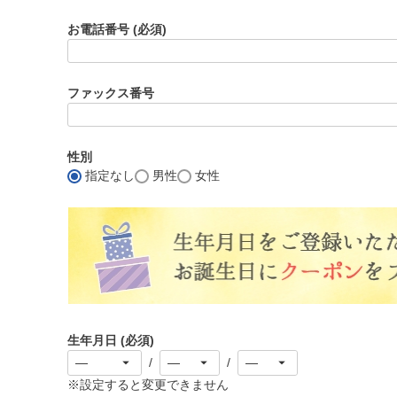
お電話番号
(必須)
ファックス番号
性別
指定なし
男性
女性
生年月日
(必須)
※設定すると変更できません