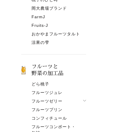
岡大農場ブランド
FarmJ
Fruits-J
おかやまフルーツタルト
涼果の雫
フルーツと
野菜の加工品
どら桃子
フルーツジュレ
フルーツゼリー
フルーツプリン
フルーツゼリー一覧
コンフィチュール
果肉入りタイプ
フルーツコンポート・
ピューレタイプ