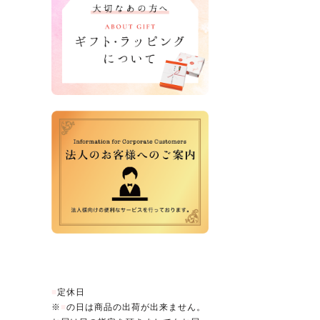
営業日カレンダー
■
定休日
※
■
の日は商品の出荷が出来ません。