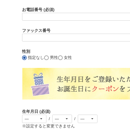
お電話番号
(必須)
ファックス番号
性別
指定なし
男性
女性
生年月日
(必須)
※設定すると変更できません