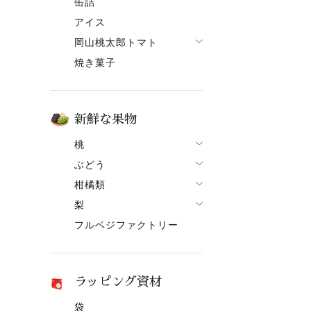
缶詰
果ボーノ
アイス
岡山桃太郎トマト
焼き菓子
でざあととまと
新鮮な果物
桃
ぶどう
桃一覧
柑橘類
ぶどう一覧
白鳳【7月上旬～】
梨
柑橘類一覧
ニューピオーネ
清水白桃【7月中旬～】
フルベジファクトリー
梨一覧
せとか
シャインマスカット
おかやま夢白桃【7月中
旬～】
あたご梨
はるか
紫苑（しえん）
白麗【8月上旬頃～】
ヤーリー（鴨梨）
はれひめ
桃太郎ぶどう
ラッピング資材
黄金桃【9月上旬頃～】
みかん
マスカット
袋
冬桃がたり【11月下旬