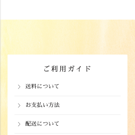
ご利用ガイド
送料について
岡山県：704円(税込)
関西・中国（岡山県除く）・四国・九
お支払い方法
お支払いは、カード決済、代金引換（手
州：770円(税込)
数料弊社負担）・銀行振込（前払い）・
配送について
関東・信越・北陸・中部：990円(税込)
通常在庫がある商品につきましては、ご
郵便振込（前払い）・PayPay（オンラ
東北：1,210円(税込)