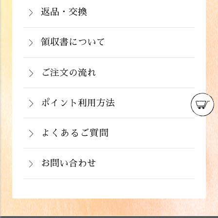
注文から２～５営業日で発送いたしま
返品・交換
イン決済）・ドコモケータイ払い・auか
北海道：1,430円(税込)
商品が食品のため、お客様のお手元に到
す。
んたん決済・au PAY・ソフトバンクまと
沖縄：2,024円(税込)
着後の返品は基本的にお受け出来ませ
領収書について
めて支払い(B)がご利用頂けます。
※クール便の場合は送料＋クール代金
詳しくはこちら
領収書をご希望のお客様は、ご注文画面
ん。但し、発送中の破損や不良品、ある
220円（税込）
の備考欄にてお知らせ下さい。なお、お
ご注文の流れ
いはご注文と違う商品が届いた場合は、
支払い方法にて領収書の形態が異なりま
お手数ですが商品到着後３日以内に当店
詳しくはこちら
ポイント利用方法
す。
までご連絡下さい。
会員登録をされたお客様はポイントを利
詳しくはこちら
詳しくはこちら
用できます。ご注文画面の「お支払い方
よくあるご質問
法選択」画面にて、ポイント利用を入力
お問い合わせ
することができます。店舗では利用でき
ません。
お電話でのお問い合わせ
詳しくはこちら
フォームでのお問い合わせ