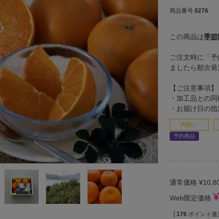
商品番号
0276
この商品は
季節
ご注文時に「予
ましたら順次発
【ご注意事項】
・加工品との同
・お届け日の指
内祝い
予約商品
通常価格
¥
10,8
¥
Web限定価格
[
176
ポイント進呈