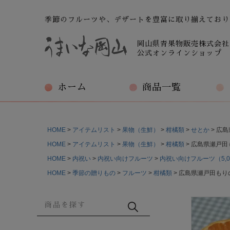
季節のフルーツや、デザートを豊富に取り揃えており
岡山県青果物販売株式会社
公式オンラインショップ
ホーム
商品一覧
HOME
アイテムリスト
果物（生鮮）
柑橘類
せとか
広島
HOME
アイテムリスト
果物（生鮮）
柑橘類
広島県瀬戸田
HOME
内祝い
内祝い向けフルーツ
内祝い向けフルーツ（5,0
HOME
季節の贈りもの
フルーツ
柑橘類
広島県瀬戸田もり
商品検索
検索