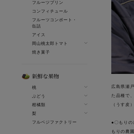
フルーツプリン
フルーツゼリー一覧
コンフィチュール
果肉入りタイプ
フルーツコンポート・
ピューレタイプ
缶詰
果ボーノ
アイス
岡山桃太郎トマト
焼き菓子
でざあととまと
新鮮な果物
広島県瀬
桃
た品種で
ぶどう
桃一覧
（うす皮
柑橘類
ぶどう一覧
白鳳【7月上旬～】
梨
柑橘類一覧
ニューピオーネ
清水白桃【7月中旬～】
フルベジファクトリー
梨一覧
●〇もりの
せとか
シャインマスカット
おかやま夢白桃【7月中
旬～】
もりの農
あたご梨
はるか
紫苑（しえん）