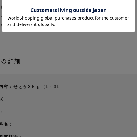
の南西部にあり、水捌けの良い山の斜面にあります。
少なく温暖な気候は、まさに柑橘を育てるための島。
陽の陽をたっぷり浴びながら育ちます。
品の詳細
内容：
せとか3ｋｇ（L～3L）
ズ：
：
料名：
原材料等：