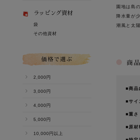
白麗【8月上旬頃～】
園地は島
ヤーリー（鴨梨）
はれひめ
桃太郎ぶどう
ラッピング資材
黄金桃【9月上旬頃～】
降水量が
みかん
マスカット
袋
冬桃がたり【11月下旬
潮風と太
グローコールマン
～】
その他資材
Ｂ桃（ご家庭用傷桃）
価格で選ぶ
商
2,000円
■商品
3,000円
■サイ
4,000円
■重さ
5,000円
■原材
10,000円以上
■特定