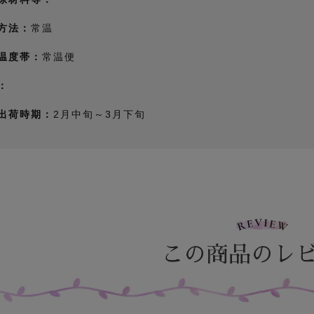
方法：
常温
温度帯：
常温便
：
出荷時期：
2月中旬～3月下旬
この商品のレ