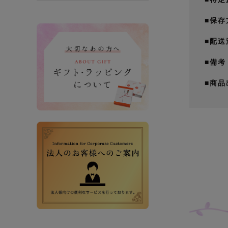
■保存
バナー
■配送
■備考
■商品