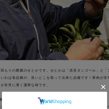
戸田もりの農園のせとかです。せとかは「清見タンゴール」と「
、いわば各品種の、良いとこを取って出来た品種です！果肉が非
）が非常に薄く濃厚な味です。
農園〇●
園はレモン生産量日本一の広島県尾道市にある、しまなみ海道の中