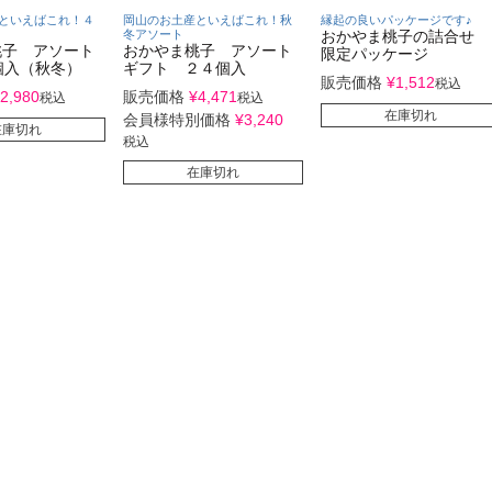
といえばこれ！４
岡山のお土産といえばこれ！秋
縁起の良いパッケージです♪
冬アソート
おかやま桃子の詰合せ
桃子 アソート
おかやま桃子 アソート
限定パッケージ
個入（秋冬）
ギフト ２４個入
販売価格
¥
1,512
税込
2,980
販売価格
¥
4,471
税込
税込
在庫切れ
会員様特別価格
¥
3,240
在庫切れ
税込
在庫切れ