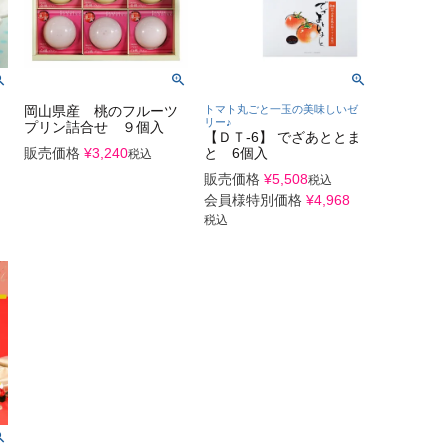
岡山県産 桃のフルーツ
トマト丸ごと一玉の美味しいゼ
リー♪
プリン詰合せ ９個入
【ＤＴ-6】 でざあととま
販売価格
¥
3,240
と 6個入
税込
販売価格
¥
5,508
税込
会員様特別価格
¥
4,968
税込