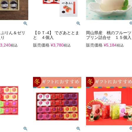
 ぷりん＆ゼリ
【ＤＴ-4】 でざあととま
岡山県産 桃のフルーツ
入り
と ４個入
プリン詰合せ １５個入
3,240
販売価格
¥
3,780
販売価格
¥
5,184
税込
税込
税込