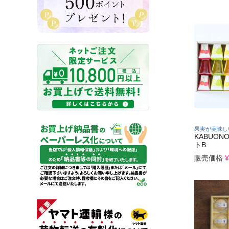
果実が美味し
KABUON
トB
販売価格
¥