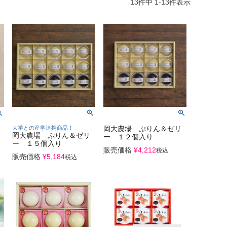
13
件中
1
-
13
件表示
大学との産学連携商品！
岡大農場 ぷりん＆ゼリ
岡大農場 ぷりん＆ゼリ
ー １２個入り
ー １５個入り
販売価格
¥
4,212
税込
販売価格
¥
5,184
税込