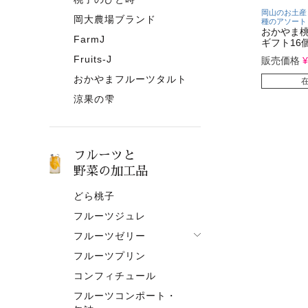
岡山のお土産
岡大農場ブランド
種のアソート
おかやま
FarmJ
ギフト16
Fruits-J
販売価格
¥
おかやまフルーツタルト
涼果の雫
フルーツと
野菜の加工品
どら桃子
フルーツジュレ
フルーツゼリー
フルーツプリン
フルーツゼリー一覧
コンフィチュール
果肉入りタイプ
フルーツコンポート・
ピューレタイプ