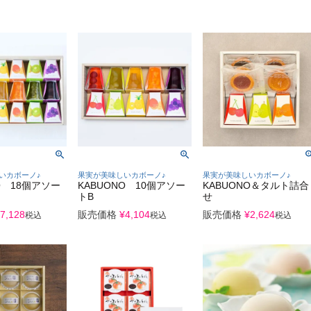
いカボーノ♪
果実が美味しいカボーノ♪
果実が美味しいカボーノ♪
O 18個アソー
KABUONO 10個アソー
KABUONO＆タルト詰合
トB
せ
7,128
販売価格
¥
4,104
販売価格
¥
2,624
税込
税込
税込