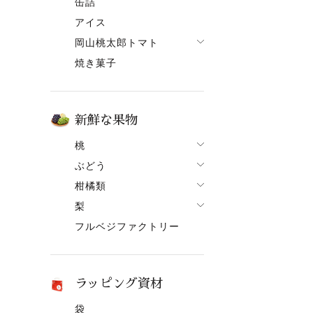
缶詰
果ボーノ
アイス
岡山桃太郎トマト
焼き菓子
でざあととまと
新鮮な果物
桃
ぶどう
桃一覧
柑橘類
ぶどう一覧
白鳳【7月上旬～】
梨
柑橘類一覧
ニューピオーネ
清水白桃【7月中旬～】
フルベジファクトリー
梨一覧
せとか
シャインマスカット
おかやま夢白桃【7月中
旬～】
あたご梨
はるか
紫苑（しえん）
白麗【8月上旬頃～】
ヤーリー（鴨梨）
はれひめ
桃太郎ぶどう
ラッピング資材
黄金桃【9月上旬頃～】
みかん
マスカット
袋
冬桃がたり【11月下旬