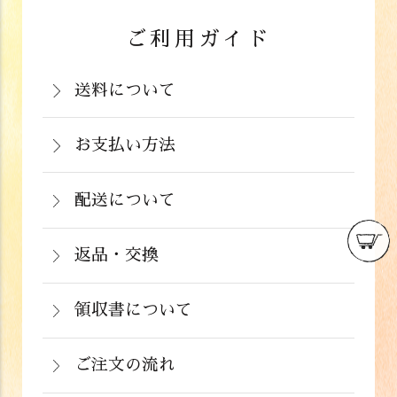
ご利用ガイド
送料について
岡山県：704円(税込)
関西・中国（岡山県除く）・四国・九
お支払い方法
お支払いは、カード決済、代金引換（手
州：770円(税込)
数料弊社負担）・銀行振込（前払い）・
配送について
関東・信越・北陸・中部：990円(税込)
通常在庫がある商品につきましては、ご
郵便振込（前払い）・PayPay（オンラ
東北：1,210円(税込)
注文から２～５営業日で発送いたしま
返品・交換
イン決済）・ドコモケータイ払い・auか
北海道：1,430円(税込)
商品が食品のため、お客様のお手元に到
す。
んたん決済・au PAY・ソフトバンクまと
沖縄：2,024円(税込)
着後の返品は基本的にお受け出来ませ
領収書について
めて支払い(B)がご利用頂けます。
※クール便の場合は送料＋クール代金
詳しくはこちら
領収書をご希望のお客様は、ご注文画面
ん。但し、発送中の破損や不良品、ある
220円（税込）
の備考欄にてお知らせ下さい。なお、お
ご注文の流れ
いはご注文と違う商品が届いた場合は、
支払い方法にて領収書の形態が異なりま
お手数ですが商品到着後３日以内に当店