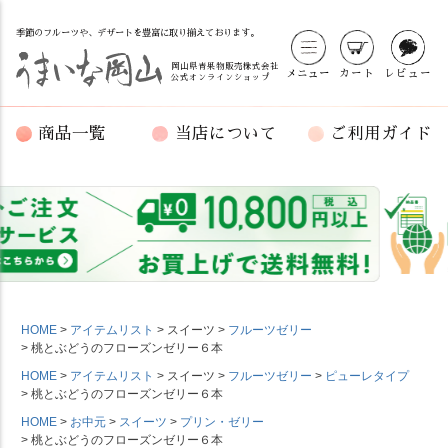
季節のフルーツや、デザートを豊富に取り揃えております。
岡山県青果物販売株式会社
メニュー
カート
レビュー
公式オンラインショップ
商品一覧
当店について
ご利用ガイド
HOME
アイテムリスト
スイーツ
フルーツゼリー
桃とぶどうのフローズンゼリー６本
HOME
アイテムリスト
スイーツ
フルーツゼリー
ピューレタイプ
桃とぶどうのフローズンゼリー６本
HOME
お中元
スイーツ
プリン・ゼリー
桃とぶどうのフローズンゼリー６本