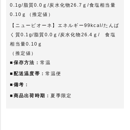
0.1g/脂質0.0ｇ/炭水化物26.7ｇ/食塩相当量
0.10ｇ（推定値）
【ニューピオーネ】エネルギー99kcal/たんぱ
く質0.1g/脂質0.0ｇ/炭水化物26.4ｇ/ 食塩
相当量0.10ｇ
（推定値）
■保存方法：
常温
■配送温度帯：
常温便
■備考：
■商品出荷時期：
夏季限定