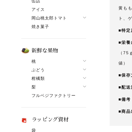
缶詰
果ボーノ
黄もも
アイス
岡山桃太郎トマト
ト、
焼き菓子
でざあととまと
■特定
■栄養
新鮮な果物
（75
桃
値）
ぶどう
桃一覧
■保存
柑橘類
ぶどう一覧
白鳳【7月上旬～】
梨
■配送
柑橘類一覧
ニューピオーネ
清水白桃【7月中旬～】
フルベジファクトリー
梨一覧
せとか
シャインマスカット
おかやま夢白桃【7月中
■備考
旬～】
あたご梨
はるか
紫苑（しえん）
■商品
白麗【8月上旬頃～】
ヤーリー（鴨梨）
はれひめ
桃太郎ぶどう
ラッピング資材
黄金桃【9月上旬頃～】
みかん
マスカット
袋
冬桃がたり【11月下旬