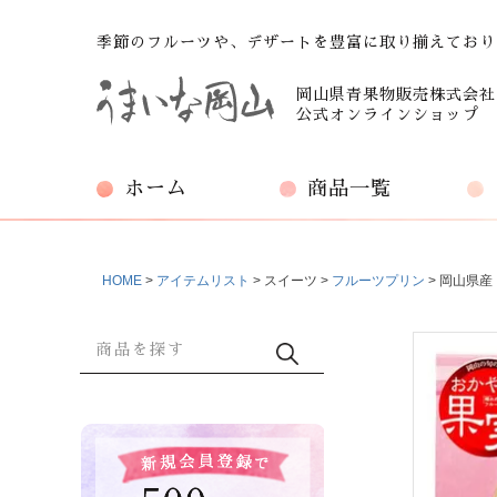
季節のフルーツや、デザートを豊富に取り揃えており
岡山県青果物販売株式会社
公式オンラインショップ
ホーム
商品一覧
HOME
アイテムリスト
スイーツ
フルーツプリン
岡山県産
商品検索
検索