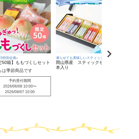
日特別企画♪
凍らせても美味しいスティックゼリー♪
２層仕立
定50箱】ももづくしセット
岡山県産 スティックゼリー30
【冷蔵
本入り
ソート
らは季節商品です
予約受付期間
2026/06/08 10:00
〜
2026/08/07 10:00