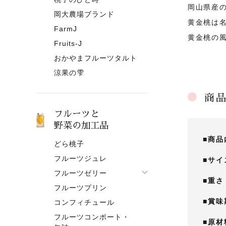
岡山県産
岡大農場ブランド
黄金桃は
FarmJ
黄金桃の
Fruits-J
おかやまフルーツタルト
涼果の雫
商
フルーツと
野菜の加工品
■商品
どら桃子
フルーツジュレ
■サイ
フルーツゼリー
■重さ
フルーツプリン
フルーツゼリー一覧
■賞味
コンフィチュール
果肉入りタイプ
フルーツコンポート・
ピューレタイプ
■原材