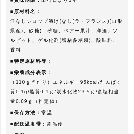
■賞味期限：
出荷日より1年
■原材料名：
洋なしシロップ漬け(なし(ラ・フランス)(山形
県産)、砂糖)、砂糖、ペアー果汁、洋酒／ソ
ルビット、ゲル化剤(増粘多糖類)、酸味料、
香料
■特定原材料等：
■栄養成分表示：
（110ｇ当たり）エネルギー96kcal/たんぱく
質0.1g/脂質0.1ｇ/炭水化物23.5ｇ/食塩相当
量0.09ｇ（推定値）
■保存方法：
常温
■配送温度帯：
常温便