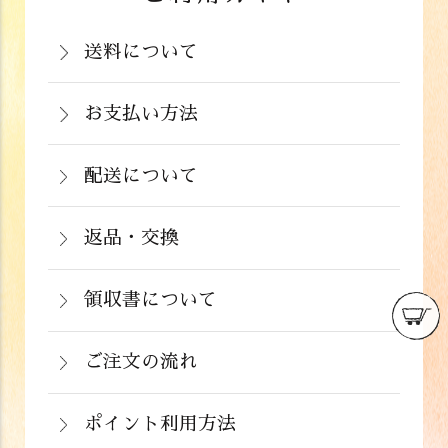
送料について
岡山県：704円(税込)
関西・中国（岡山県除く）・四国・九
お支払い方法
お支払いは、カード決済、代金引換（手
州：770円(税込)
数料弊社負担）・銀行振込（前払い）・
配送について
関東・信越・北陸・中部：990円(税込)
通常在庫がある商品につきましては、ご
郵便振込（前払い）・PayPay（オンラ
東北：1,210円(税込)
注文から２～５営業日で発送いたしま
返品・交換
イン決済）・ドコモケータイ払い・auか
北海道：1,430円(税込)
商品が食品のため、お客様のお手元に到
す。
んたん決済・au PAY・ソフトバンクまと
沖縄：2,024円(税込)
着後の返品は基本的にお受け出来ませ
領収書について
めて支払い(B)がご利用頂けます。
※クール便の場合は送料＋クール代金
詳しくはこちら
領収書をご希望のお客様は、ご注文画面
ん。但し、発送中の破損や不良品、ある
220円（税込）
の備考欄にてお知らせ下さい。なお、お
ご注文の流れ
いはご注文と違う商品が届いた場合は、
支払い方法にて領収書の形態が異なりま
お手数ですが商品到着後３日以内に当店
詳しくはこちら
ポイント利用方法
す。
までご連絡下さい。