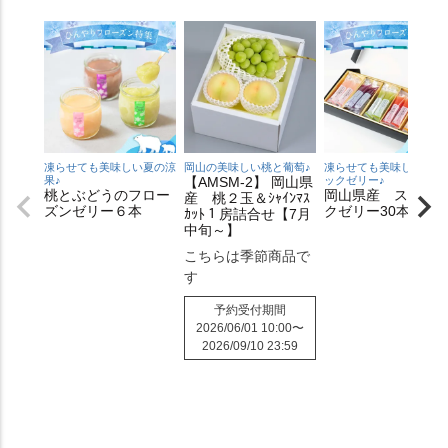
凍らせても美味しい夏の涼
岡山の美味しい桃と葡萄♪
凍らせても美味しいステ
果♪
【AMSM-2】 岡山県
ックゼリー♪
桃とぶどうのフロー
岡山県産 スティ
産 桃２玉＆ｼｬｲﾝﾏｽ
ズンゼリー６本
クゼリー30本入り
ｶｯﾄ１房詰合せ【7月
中旬～】
こちらは季節商品で
す
予約受付期間
2026/06/01 10:00
〜
2026/09/10 23:59