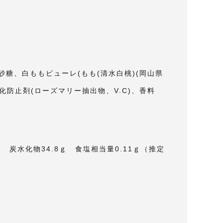
砂糖、白ももピューレ(もも(清水白桃)(岡山県
化防止剤(ローズマリー抽出物、V.C)、香料
ｇ 炭水化物34.8ｇ 食塩相当量0.11ｇ（推定