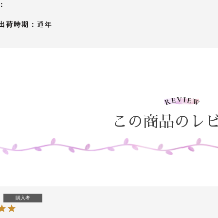
：
出荷時期：
通年
この商品のレ
購入者