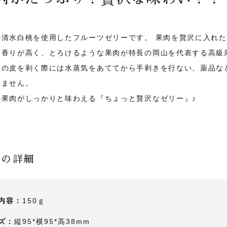
の清水白桃を使用したフルーツゼリーです。 果肉を贅沢に入れ
は香りが高く、とろけるような果肉が特長の岡山を代表する高級
実の皮を剥く際には水蒸気をあててから手剥きを行ない、薬品な
しません。
の果肉がしっかりと味わえる『ちょっと贅沢なゼリー』♪
品の詳細
内容：
150ｇ
ズ：
縦95*横95*高38mm