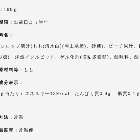
：
180ｇ
期限：
出荷日より半年
料名：
シロップ漬け(もも(清水白)(岡山県産)、砂糖)、ピーチ果汁、
砂糖)、洋酒／ソルビット、ゲル化剤(増粘多糖類)、酸味料、酸
原材料等：
もも
成分表示：
0ｇ当たり）エネルギー139kcal たんぱく質0.4g 脂質0.1
方法：
常温
温度帯：
常温便