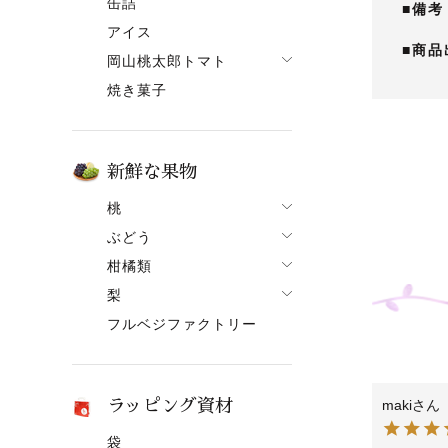
缶詰
■備考
果ボーノ
アイス
■商品
岡山桃太郎トマト
焼き菓子
でざあととまと
新鮮な果物
桃
ぶどう
桃一覧
柑橘類
ぶどう一覧
白鳳【7月上旬～】
梨
柑橘類一覧
ニューピオーネ
清水白桃【7月中旬～】
フルベジファクトリー
梨一覧
せとか
シャインマスカット
おかやま夢白桃【7月中
旬～】
あたご梨
はるか
紫苑（しえん）
白麗【8月上旬頃～】
ヤーリー（鴨梨）
はれひめ
桃太郎ぶどう
ラッピング資材
maki
黄金桃【9月上旬頃～】
みかん
マスカット
袋
冬桃がたり【11月下旬