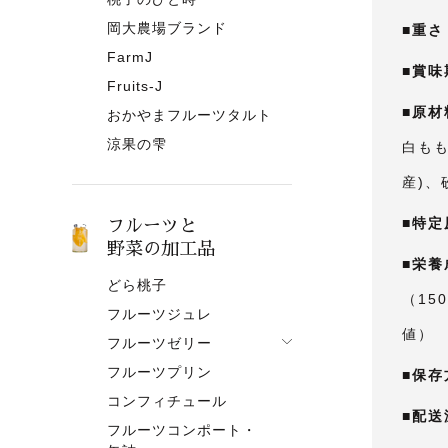
岡大農場ブランド
■重さ
FarmJ
■賞味
Fruits-J
■原材
おかやまフルーツタルト
涼果の雫
白もも
産)、
■特定
フルーツと
野菜の加工品
■栄養
どら桃子
（15
フルーツジュレ
値）
フルーツゼリー
フルーツプリン
フルーツゼリー一覧
■保存
コンフィチュール
果肉入りタイプ
■配送
フルーツコンポート・
ピューレタイプ