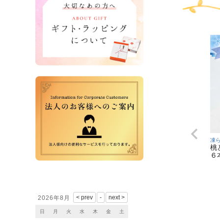
凍
桃
６
営業日カレンダー
2026年8月
日
月
火
水
木
金
土