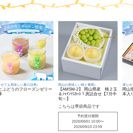
らせても美味しい夏の涼果♪
岡山の美味しい桃と葡萄♪
凍らせ
とぶどうのフローズンゼリー
【AMSM-2】 岡山県産 桃２玉
岡山
本
＆ｼｬｲﾝﾏｽｶｯﾄ１房詰合せ【7月中
本入
旬～】
こちらは季節商品です
予約受付期間
2026/06/01 10:00
〜
2026/09/10 23:59