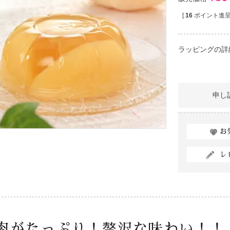
[
16
ポイント進呈 
ラッピングの詳
申し
お
レ
肉がたっぷり！贅沢な味わい！！