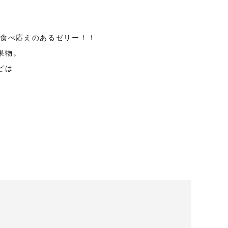
た食べ応えのあるゼリー！！
果物。
どは