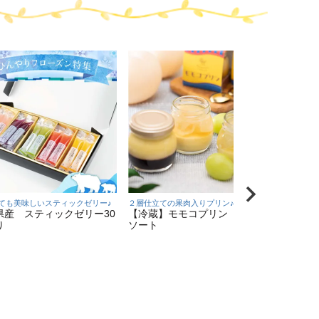
ても美味しいスティックゼリー♪
２層仕立ての果肉入りプリン♪
トマト丸
県産 スティックゼリー30
【冷蔵】モモコプリン ６個ア
【ＤＴ-
り
ソート
個入