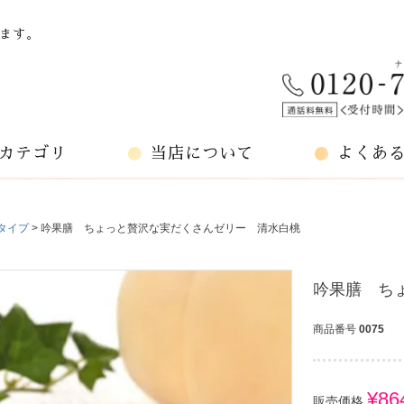
ます。
カテゴリ
当店について
よくあ
タイプ
吟果膳 ちょっと贅沢な実だくさんゼリー 清水白桃
吟果膳 ち
商品番号
0075
¥
86
販売価格