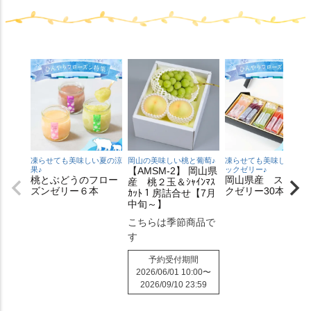
凍らせても美味しい夏の涼
岡山の美味しい桃と葡萄♪
凍らせても美味しいステ
果♪
【AMSM-2】 岡山県
ックゼリー♪
桃とぶどうのフロー
岡山県産 スティ
産 桃２玉＆ｼｬｲﾝﾏｽ
ズンゼリー６本
クゼリー30本入り
ｶｯﾄ１房詰合せ【7月
中旬～】
こちらは季節商品で
す
予約受付期間
2026/06/01 10:00
〜
2026/09/10 23:59