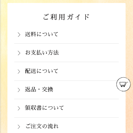
ご利用ガイド
送料について
岡山県：704円(税込)
関西・中国（岡山県除く）・四国・九
お支払い方法
お支払いは、カード決済、代金引換（手
州：770円(税込)
数料弊社負担）・銀行振込（前払い）・
配送について
関東・信越・北陸・中部：990円(税込)
通常在庫がある商品につきましては、ご
郵便振込（前払い）・PayPay（オンラ
東北：1,210円(税込)
注文から２～５営業日で発送いたしま
返品・交換
イン決済）・ドコモケータイ払い・auか
北海道：1,430円(税込)
商品が食品のため、お客様のお手元に到
す。
んたん決済・au PAY・ソフトバンクまと
沖縄：2,024円(税込)
着後の返品は基本的にお受け出来ませ
領収書について
めて支払い(B)がご利用頂けます。
※クール便の場合は送料＋クール代金
詳しくはこちら
領収書をご希望のお客様は、ご注文画面
ん。但し、発送中の破損や不良品、ある
220円（税込）
の備考欄にてお知らせ下さい。なお、お
ご注文の流れ
いはご注文と違う商品が届いた場合は、