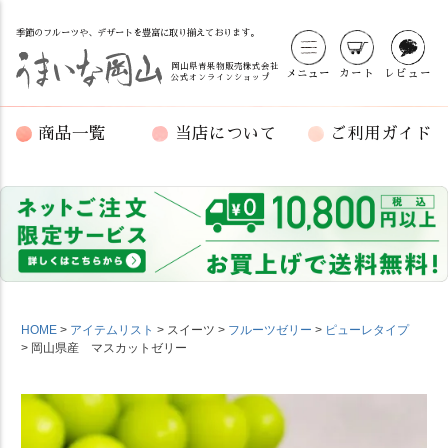
季節のフルーツや、デザートを豊富に取り揃えております。
岡山県青果物販売株式会社
メニュー
カート
レビュー
公式オンラインショップ
商品一覧
当店について
ご利用ガイド
HOME
アイテムリスト
スイーツ
フルーツゼリー
ピューレタイプ
岡山県産 マスカットゼリー