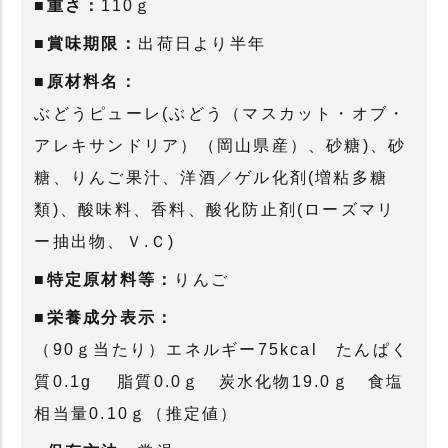
■重さ：
110ｇ
■賞味期限：
出荷日より半年
■原材料名：
ぶどうピューレ(ぶどう（マスカット・オブ・
アレキサンドリア）（岡山県産）、砂糖)、砂
糖、りんご果汁、洋酒／ゲル化剤(増粘多糖
類)、酸味料、香料、酸化防止剤(ローズマリ
ー抽出物、Ｖ.Ｃ)
■特定原材料等：
りんご
■栄養成分表示：
（90ｇ当たり）エネルギー75kcal たんぱく
質0.1g 脂質0.0ｇ 炭水化物19.0ｇ 食塩
相当量0.10ｇ（推定値）