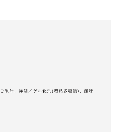
ご果汁、洋酒／ゲル化剤(増粘多糖類)、酸味