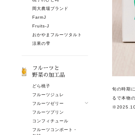
岡大農場ブランド
FarmJ
Fruits-J
おかやまフルーツタルト
涼果の雫
フルーツと
野菜の加工品
どら桃子
旬の時期
フルーツジュレ
るで本物
フルーツゼリー
※2025
フルーツプリン
フルーツゼリー一覧
コンフィチュール
果肉入りタイプ
フルーツコンポート・
ピューレタイプ