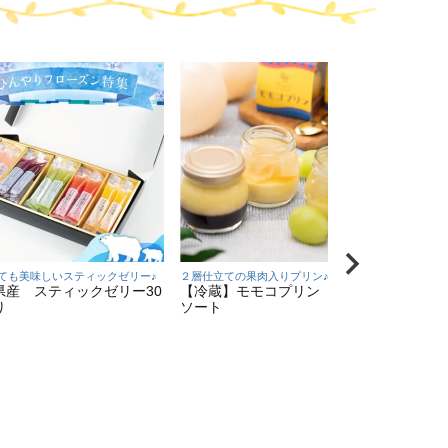
ても美味しいスティックゼリー♪
２層仕立ての果肉入りプリン♪
トマト丸
県産 スティックゼリー30
【冷蔵】モモコプリン ６個ア
【ＤＴ-
り
ソート
個入