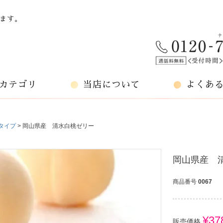
ます。
カテゴリ
当店について
よくあ
タイプ
岡山県産 清水白桃ゼリー
岡山県産 
商品番号
0067
¥
37
販売価格