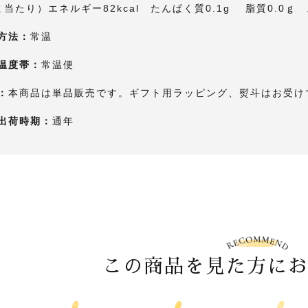
ｇ当たり）エネルギー82kcal たんぱく質0.1g 脂質0.0ｇ
方法：
常温
温度帯：
常温便
：
本商品は単品販売です。ギフト用ラッピング、熨斗はお受け
出荷時期：
通年
この商品を見た方に