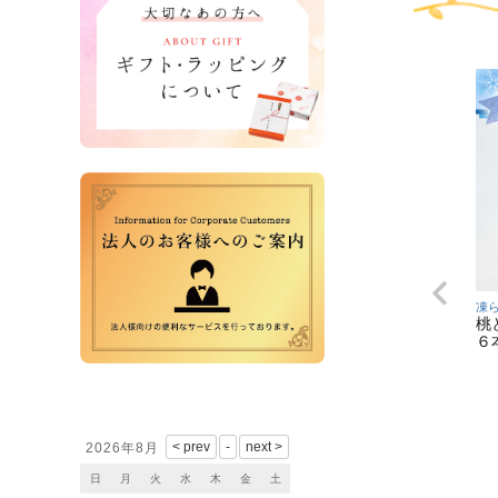
凍
桃
６
営業日カレンダー
2026年8月
日
月
火
水
木
金
土