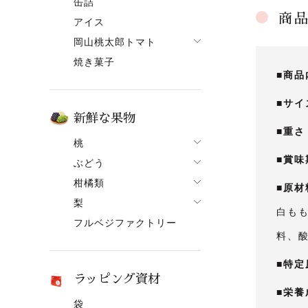
缶詰
果ボーノ
商
アイス
岡山桃太郎トマト
焼き菓子
でざあととまと
■商品
■サイ
新鮮な果物
■重さ
桃
■賞味
ぶどう
桃一覧
柑橘類
ぶどう一覧
白鳳【7月上旬～】
■原材
梨
柑橘類一覧
ニューピオーネ
清水白桃【7月中旬～】
白もも
フルベジファクトリー
梨一覧
せとか
シャインマスカット
おかやま夢白桃【7月中
料、酸
旬～】
あたご梨
はるか
紫苑（しえん）
白麗【8月上旬頃～】
■特定
ヤーリー（鴨梨）
はれひめ
桃太郎ぶどう
ラッピング資材
黄金桃【9月上旬頃～】
みかん
マスカット
■栄養
袋
冬桃がたり【11月下旬