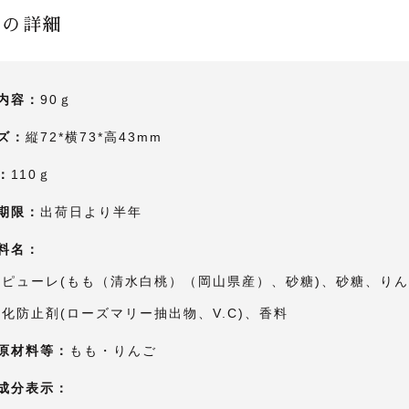
品の詳細
内容：
90ｇ
ズ：
縦72*横73*高43mm
：
110ｇ
期限：
出荷日より半年
料名：
ピューレ(もも（清水白桃）（岡山県産）、砂糖)、砂糖、りん
化防止剤(ローズマリー抽出物、V.C)、香料
原材料等：
もも・りんご
成分表示：