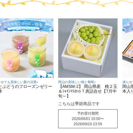
らせても美味しい夏の涼果♪
岡山の美味しい桃と葡萄♪
凍らせ
とぶどうのフローズンゼリー
【AMSM-2】 岡山県産 桃２玉
岡山
本
＆ｼｬｲﾝﾏｽｶｯﾄ１房詰合せ【7月中
本入
旬～】
こちらは季節商品です
予約受付期間
2026/06/01 10:00
〜
2026/09/10 23:59