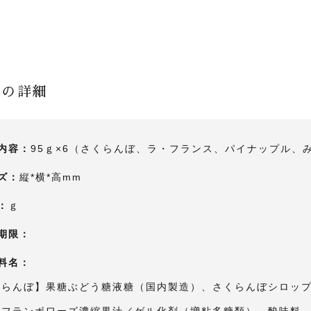
品の詳細
内容：
95ｇ×6（さくらんぼ、ラ・フランス、パイナップル、
ズ：
縦*横*高mm
：
ｇ
期限：
料名：
くらんぼ】果糖ぶどう糖液糖（国内製造）、さくらんぼシロッ
、フランボワーズ濃縮果汁／ゲル化剤（増粘多糖類）、酸味料