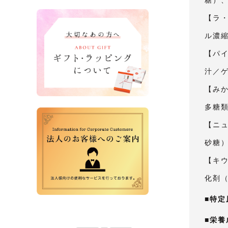
バナー
【ラ
ル濃
【パ
汁／
【み
多糖
【ニ
砂糖
【キ
化剤
■特定
■栄養
営業日カレンダー