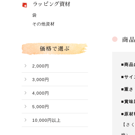
ラッピング資材
黄金桃【9月上旬頃～】
みかん
マスカット
袋
冬桃がたり【11月下旬
グローコールマン
～】
その他資材
Ｂ桃（ご家庭用傷桃）
商
価格で選ぶ
■商品
2,000円
■サイ
3,000円
■重さ
4,000円
■賞味
5,000円
■原材
10,000円以上
【さ
糖）