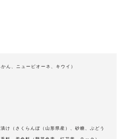
みかん、ニューピオーネ、キウイ）
プ漬け（さくらんぼ（山形県産）、砂糖、ぶどう
、香料、着色料（野菜色素、紅花黄、ラック）