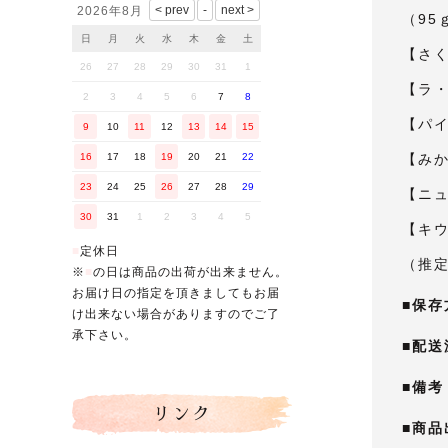
2026年8月
（95
日
月
火
水
木
金
土
【さく
26
27
28
29
30
31
1
【ラ・
2
3
4
5
6
7
8
【パイ
9
10
11
12
13
14
15
【みか
16
17
18
19
20
21
22
23
24
25
26
27
28
29
【ニュ
30
31
1
2
3
4
5
【キウ
■
定休日
（推
※
■
の日は商品の出荷が出来ません。
お届け日の指定を頂きましてもお届
■保存
け出来ない場合がありますのでご了
承下さい。
■配送
■備考
リンク
■商品