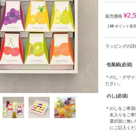
¥
2,
販売価格
[
48
ポイント進呈 
ラッピングの詳
包装紙
(必須)
＊のし・デザイ
ださい。
のし
(必須)
＊のしをご希望
名入りをご希
選択肢に無い
にご記入くだ