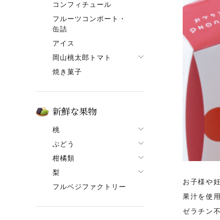
コンフィチュール
果肉入りタイプ
フルーツコンポート・
ピューレタイプ
缶詰
果ボーノ
アイス
岡山桃太郎トマト
焼き菓子
でざあととまと
新鮮な果物
桃
ぶどう
桃一覧
柑橘類
ぶどう一覧
白鳳【7月上旬～】
梨
柑橘類一覧
ニューピオーネ
清水白桃【7月中旬～】
お子様や
フルベジファクトリー
梨一覧
せとか
シャインマスカット
おかやま夢白桃【7月中
果汁を使
旬～】
あたご梨
はるか
紫苑（しえん）
ゼラチン
白麗【8月上旬頃～】
ヤーリー（鴨梨）
はれひめ
桃太郎ぶどう