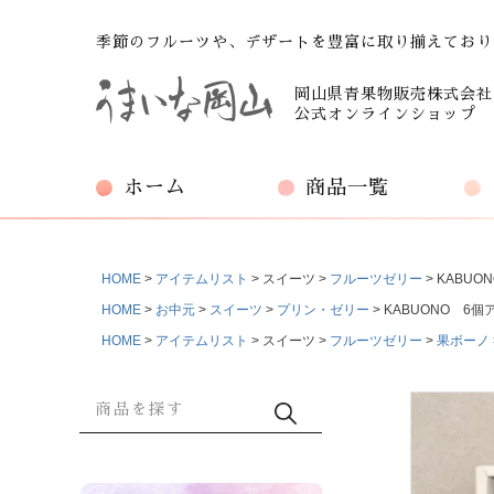
季節のフルーツや、デザートを豊富に取り揃えており
岡山県青果物販売株式会社
公式オンラインショップ
ホーム
商品一覧
HOME
アイテムリスト
スイーツ
フルーツゼリー
KABUO
HOME
お中元
スイーツ
プリン・ゼリー
KABUONO 6個
HOME
アイテムリスト
スイーツ
フルーツゼリー
果ボーノ
商品検索
検索