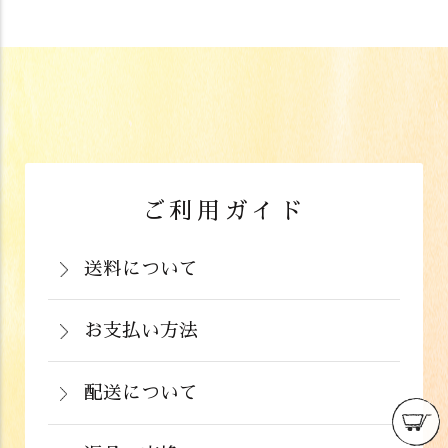
ご利用ガイド
送料について
岡山県：704円(税込)
関西・中国（岡山県除く）・四国・九
お支払い方法
お支払いは、カード決済、代金引換（手
州：770円(税込)
数料弊社負担）・銀行振込（前払い）・
配送について
関東・信越・北陸・中部：990円(税込)
通常在庫がある商品につきましては、ご
郵便振込（前払い）・PayPay（オンラ
東北：1,210円(税込)