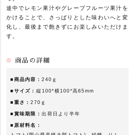
途中でレモン果汁やグレープフルーツ果汁を
かけることで、さっぱりとした味わいへと変
化し、最後まで飽きずにお楽しみいただけま
す。
商品の詳細
■商品内容：
240ｇ
■サイズ：
縦100*横100*高65mm
■重さ：
270ｇ
■賞味期限：
出荷日より半年
■原材料名：
トマト(岡山県産桃太郎トマト)、砂糖、りん