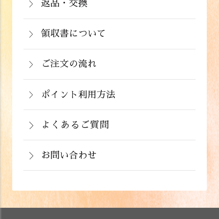
注文から２～５営業日で発送いたしま
返品・交換
イン決済）・ドコモケータイ払い・auか
北海道：1,430円(税込)
商品が食品のため、お客様のお手元に到
す。
んたん決済・au PAY・ソフトバンクまと
沖縄：2,024円(税込)
着後の返品は基本的にお受け出来ませ
領収書について
めて支払い(B)がご利用頂けます。
※クール便の場合は送料＋クール代金
詳しくはこちら
領収書をご希望のお客様は、ご注文画面
ん。但し、発送中の破損や不良品、ある
220円（税込）
の備考欄にてお知らせ下さい。なお、お
ご注文の流れ
いはご注文と違う商品が届いた場合は、
支払い方法にて領収書の形態が異なりま
お手数ですが商品到着後３日以内に当店
詳しくはこちら
ポイント利用方法
す。
までご連絡下さい。
会員登録をされたお客様はポイントを利
詳しくはこちら
詳しくはこちら
用できます。ご注文画面の「お支払い方
よくあるご質問
法選択」画面にて、ポイント利用を入力
お問い合わせ
することができます。店舗では利用でき
ません。
お電話でのお問い合わせ
詳しくはこちら
フォームでのお問い合わせ