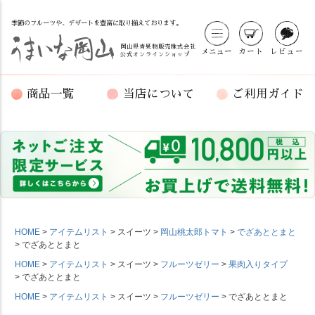
季節のフルーツや、デザートを豊富に取り揃えております。
岡山県青果物販売株式会社
メニュー
カート
レビュー
公式オンラインショップ
商品一覧
当店について
ご利用ガイド
HOME
アイテムリスト
スイーツ
岡山桃太郎トマト
でざあととまと
でざあととまと
HOME
アイテムリスト
スイーツ
フルーツゼリー
果肉入りタイプ
でざあととまと
HOME
アイテムリスト
スイーツ
フルーツゼリー
でざあととまと