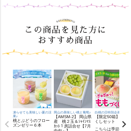
この商品を見た方に
おすすめ商品
凍らせても美味しい夏の涼
岡山の美味しい桃と葡萄♪
白桃の日特別企画♪
果♪
【AMSM-2】 岡山県
【限定50箱】もも
桃とぶどうのフロー
産 桃２玉＆ｼｬｲﾝﾏｽ
くしセット
ズンゼリー６本
ｶｯﾄ１房詰合せ【7月
こちらは季節商品
中旬～】