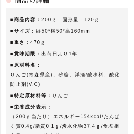
商品の詳細
■商品内容：
200ｇ 固形量：120ｇ
■サイズ：
縦50*横50*高160mm
■重さ：
470ｇ
■賞味期限：
出荷日より1年
■原材料名：
りんご(青森県産)、砂糖、洋酒/酸味料、酸化
防止剤(V.C)
■特定原材料等：
りんご
■栄養成分表示：
（200ｇ当たり）エネルギー154kcal/たんぱ
く質0.4g/脂質0.1ｇ/炭水化物37.4ｇ/食塩相