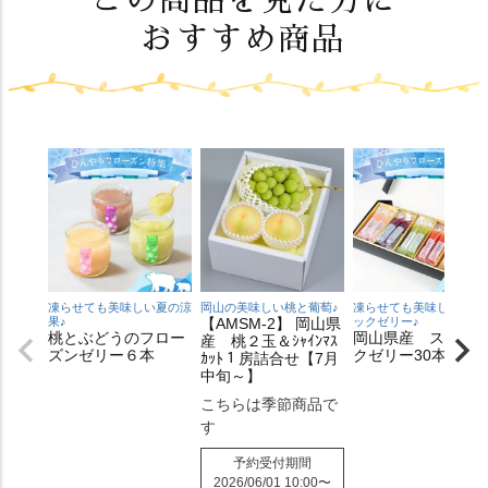
この商品を見た方に
おすすめ商品
凍らせても美味しい夏の涼
岡山の美味しい桃と葡萄♪
凍らせても美味しいステ
果♪
【AMSM-2】 岡山県
ックゼリー♪
桃とぶどうのフロー
岡山県産 スティ
産 桃２玉＆ｼｬｲﾝﾏｽ
ズンゼリー６本
クゼリー30本入り
ｶｯﾄ１房詰合せ【7月
中旬～】
こちらは季節商品で
す
予約受付期間
2026/06/01 10:00
〜