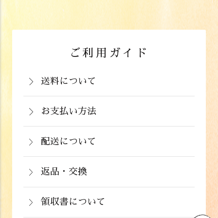
ご利用ガイド
送料について
岡山県：704円(税込)
関西・中国（岡山県除く）・四国・九
お支払い方法
お支払いは、カード決済、代金引換（手
州：770円(税込)
数料弊社負担）・銀行振込（前払い）・
配送について
関東・信越・北陸・中部：990円(税込)
通常在庫がある商品につきましては、ご
郵便振込（前払い）・PayPay（オンラ
東北：1,210円(税込)
注文から２～５営業日で発送いたしま
返品・交換
イン決済）・ドコモケータイ払い・auか
北海道：1,430円(税込)
商品が食品のため、お客様のお手元に到
す。
んたん決済・au PAY・ソフトバンクまと
沖縄：2,024円(税込)
着後の返品は基本的にお受け出来ませ
領収書について
めて支払い(B)がご利用頂けます。
※クール便の場合は送料＋クール代金
詳しくはこちら
領収書をご希望のお客様は、ご注文画面
ん。但し、発送中の破損や不良品、ある