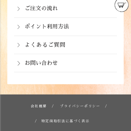
220円（税込）
の備考欄にてお知らせ下さい。なお、お
ご注文の流れ
いはご注文と違う商品が届いた場合は、
支払い方法にて領収書の形態が異なりま
お手数ですが商品到着後３日以内に当店
詳しくはこちら
ポイント利用方法
す。
までご連絡下さい。
会員登録をされたお客様はポイントを利
詳しくはこちら
詳しくはこちら
用できます。ご注文画面の「お支払い方
よくあるご質問
法選択」画面にて、ポイント利用を入力
お問い合わせ
することができます。店舗では利用でき
ません。
お電話でのお問い合わせ
詳しくはこちら
フォームでのお問い合わせ
詳しくはこちら
会社概要
プライバシーポリシー
詳しくはこちら
特定商取引法に基づく表示