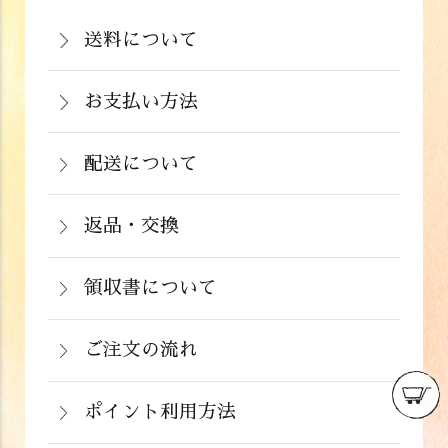
送料について
岡山県：704円(税込)
関西・中国（岡山県除く）・四国・九
お支払い方法
お支払いは、カード決済、代金引換（手
州：770円(税込)
数料弊社負担）・銀行振込（前払い）・
配送について
関東・信越・北陸・中部：990円(税込)
通常在庫がある商品につきましては、ご
郵便振込（前払い）・PayPay（オンラ
東北：1,210円(税込)
注文から２～５営業日で発送いたしま
返品・交換
イン決済）・ドコモケータイ払い・auか
北海道：1,430円(税込)
商品が食品のため、お客様のお手元に到
す。
んたん決済・au PAY・ソフトバンクまと
沖縄：2,024円(税込)
着後の返品は基本的にお受け出来ませ
領収書について
めて支払い(B)がご利用頂けます。
※クール便の場合は送料＋クール代金
詳しくはこちら
領収書をご希望のお客様は、ご注文画面
ん。但し、発送中の破損や不良品、ある
220円（税込）
の備考欄にてお知らせ下さい。なお、お
ご注文の流れ
いはご注文と違う商品が届いた場合は、
支払い方法にて領収書の形態が異なりま
お手数ですが商品到着後３日以内に当店
詳しくはこちら
ポイント利用方法
す。
までご連絡下さい。
会員登録をされたお客様はポイントを利