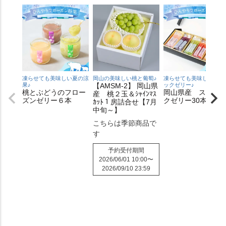
凍らせても美味しい夏の涼
岡山の美味しい桃と葡萄♪
凍らせても美味しいステ
果♪
【AMSM-2】 岡山県
ックゼリー♪
桃とぶどうのフロー
岡山県産 スティ
産 桃２玉＆ｼｬｲﾝﾏｽ
ズンゼリー６本
クゼリー30本入り
ｶｯﾄ１房詰合せ【7月
中旬～】
こちらは季節商品で
す
予約受付期間
2026/06/01 10:00
〜
2026/09/10 23:59