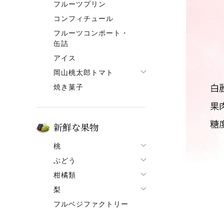
フルーツプリン
フルーツゼリー一覧
コンフィチュール
果肉入りタイプ
フルーツコンポート・
ピューレタイプ
缶詰
果ボーノ
アイス
岡山桃太郎トマト
焼き菓子
でざあととまと
新鮮な果物
桃
ぶどう
桃一覧
柑橘類
ぶどう一覧
白鳳【7月上旬～】
梨
柑橘類一覧
ニューピオーネ
清水白桃【7月中旬～】
フルベジファクトリー
梨一覧
せとか
シャインマスカット
おかやま夢白桃【7月中
旬～】
あたご梨
はるか
紫苑（しえん）