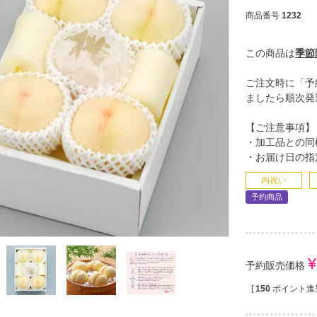
商品番号
1232
この商品は
季節
ご注文時に「予
ましたら順次発
【ご注意事項】
・加工品との同
・お届け日の指
内祝い
予約商品
¥
予約販売価格
[
150
ポイント進呈