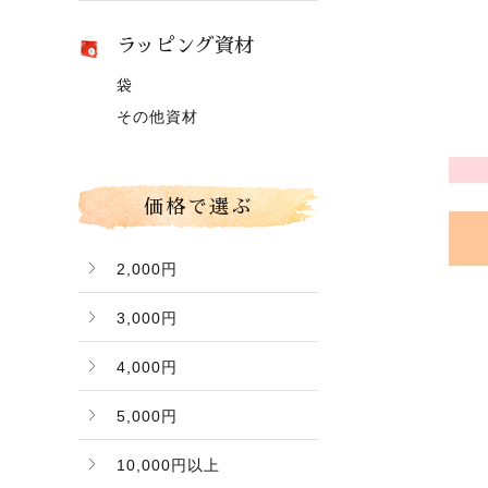
白麗【8月上旬頃～】
ヤーリー（鴨梨）
はれひめ
桃太郎ぶどう
ラッピング資材
黄金桃【9月上旬頃～】
みかん
マスカット
袋
冬桃がたり【11月下旬
グローコールマン
～】
その他資材
Ｂ桃（ご家庭用傷桃）
価格で選ぶ
2,000円
3,000円
4,000円
5,000円
10,000円以上