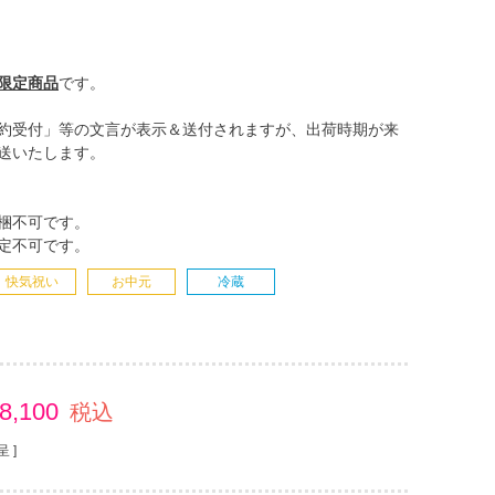
限定商品
です。
約受付」等の文言が表示＆送付されますが、出荷時期が来
送いたします。
梱不可です。
定不可です。
快気祝い
お中元
冷蔵
8,100
税込
 ]