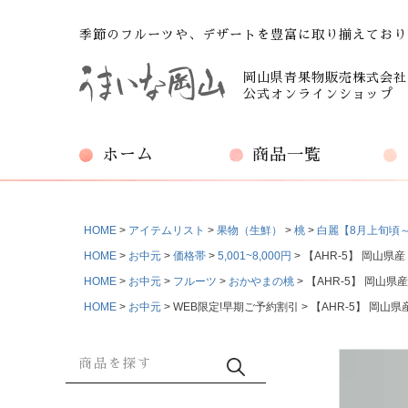
季節のフルーツや、デザートを豊富に取り揃えており
岡山県青果物販売株式会社
公式オンラインショップ
ホーム
商品一覧
HOME
アイテムリスト
果物（生鮮）
桃
白麗【8月上旬頃
HOME
お中元
価格帯
5,001~8,000円
【AHR-5】 岡山
HOME
お中元
フルーツ
おかやまの桃
【AHR-5】 岡山
HOME
お中元
WEB限定!早期ご予約割引
【AHR-5】 岡山
商品検索
検索