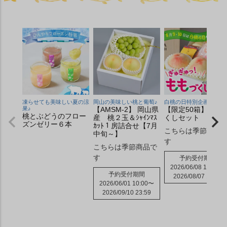
凍らせても美味しい夏の涼
岡山の美味しい桃と葡萄♪
白桃の日特別企画♪
果♪
【AMSM-2】 岡山県
【限定50箱】もも
桃とぶどうのフロー
産 桃２玉＆ｼｬｲﾝﾏｽ
くしセット
ズンゼリー６本
ｶｯﾄ１房詰合せ【7月
こちらは季節商品
中旬～】
す
こちらは季節商品で
す
予約受付期間
2026/06/08 10:00
〜
予約受付期間
2026/08/07 10:00
2026/06/01 10:00
〜
2026/09/10 23:59