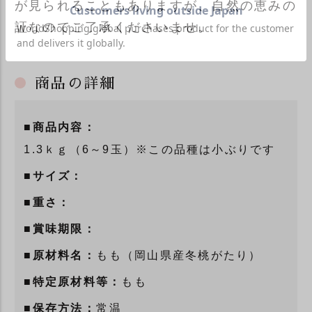
が見られることもありますが、自然の恵みの
証なのでご了承くださいませ。
商品の詳細
■商品内容：
1.3ｋｇ（6～9玉）※この品種は小ぶりです
■サイズ：
■重さ：
■賞味期限：
■原材料名：
もも（岡山県産冬桃がたり）
■特定原材料等：
もも
■保存方法：
常温