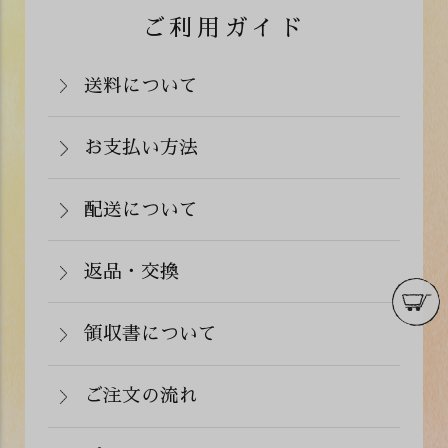
ご利用ガイド
送料について
岡山県：704円(税込)
関西・中国（岡山県除く）・四国・九
お支払い方法
お支払いは、カード決済、代金引換（手
州：770円(税込)
数料弊社負担）・銀行振込（前払い）・
配送について
関東・信越・北陸・中部：990円(税込)
通常在庫がある商品につきましては、ご
郵便振込（前払い）・PayPay（オンラ
東北：1,210円(税込)
注文から２～５営業日で発送いたしま
返品・交換
イン決済）・ドコモケータイ払い・auか
北海道：1,430円(税込)
商品が食品のため、お客様のお手元に到
す。
んたん決済・au PAY・ソフトバンクまと
沖縄：2,024円(税込)
着後の返品は基本的にお受け出来ませ
領収書について
めて支払い(B)がご利用頂けます。
※クール便の場合は送料＋クール代金
詳しくはこちら
領収書をご希望のお客様は、ご注文画面
ん。但し、発送中の破損や不良品、ある
220円（税込）
の備考欄にてお知らせ下さい。なお、お
ご注文の流れ
いはご注文と違う商品が届いた場合は、
支払い方法にて領収書の形態が異なりま
お手数ですが商品到着後３日以内に当店
詳しくはこちら