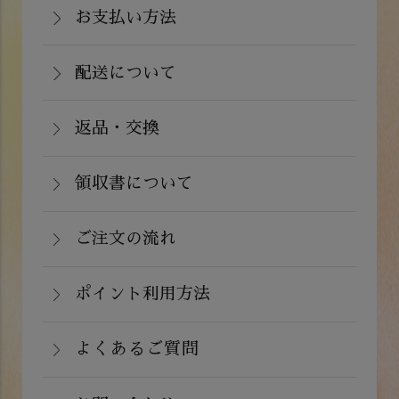
関西・中国（岡山県除く）・四国・九
お支払い方法
お支払いは、カード決済、代金引換（手
州：770円(税込)
数料弊社負担）・銀行振込（前払い）・
配送について
関東・信越・北陸・中部：990円(税込)
通常在庫がある商品につきましては、ご
郵便振込（前払い）・PayPay（オンラ
東北：1,210円(税込)
注文から２～５営業日で発送いたしま
返品・交換
イン決済）・ドコモケータイ払い・auか
北海道：1,430円(税込)
商品が食品のため、お客様のお手元に到
す。
んたん決済・au PAY・ソフトバンクまと
沖縄：2,024円(税込)
着後の返品は基本的にお受け出来ませ
領収書について
めて支払い(B)がご利用頂けます。
※クール便の場合は送料＋クール代金
詳しくはこちら
領収書をご希望のお客様は、ご注文画面
ん。但し、発送中の破損や不良品、ある
220円（税込）
の備考欄にてお知らせ下さい。なお、お
ご注文の流れ
いはご注文と違う商品が届いた場合は、
支払い方法にて領収書の形態が異なりま
お手数ですが商品到着後３日以内に当店
詳しくはこちら
ポイント利用方法
す。
までご連絡下さい。
会員登録をされたお客様はポイントを利
詳しくはこちら
詳しくはこちら
用できます。ご注文画面の「お支払い方
よくあるご質問
法選択」画面にて、ポイント利用を入力