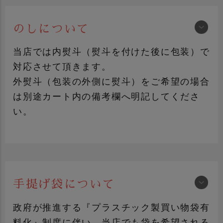
のしについて
紺色包装
FRUITS-J包装
（黒地にロゴマーク）
当店では内熨斗（熨斗を付けた後に包装）で
対応させて頂きます。
外熨斗（包装の外側に熨斗）をご希望の場合
は別途カート内の備考欄へ明記してくださ
い。
プレゼント包装
おかやま桃子包装
（赤系包装+シール）
包装紙について詳しく見る
手提げ袋について
加工品ギフト
青果ギフト
政府が推進する『プラスチック製買い物袋有
料化』制度に伴い、当店でも袋を希望される