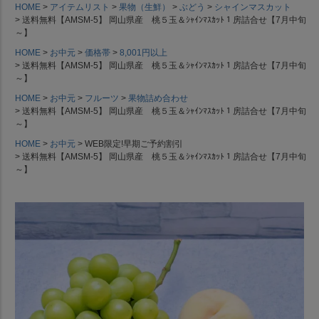
HOME
アイテムリスト
果物（生鮮）
ぶどう
シャインマスカット
送料無料【AMSM-5】 岡山県産 桃５玉＆ｼｬｲﾝﾏｽｶｯﾄ１房詰合せ【7月中旬
～】
HOME
お中元
価格帯
8,001円以上
送料無料【AMSM-5】 岡山県産 桃５玉＆ｼｬｲﾝﾏｽｶｯﾄ１房詰合せ【7月中旬
～】
HOME
お中元
フルーツ
果物詰め合わせ
送料無料【AMSM-5】 岡山県産 桃５玉＆ｼｬｲﾝﾏｽｶｯﾄ１房詰合せ【7月中旬
～】
HOME
お中元
WEB限定!早期ご予約割引
送料無料【AMSM-5】 岡山県産 桃５玉＆ｼｬｲﾝﾏｽｶｯﾄ１房詰合せ【7月中旬
～】