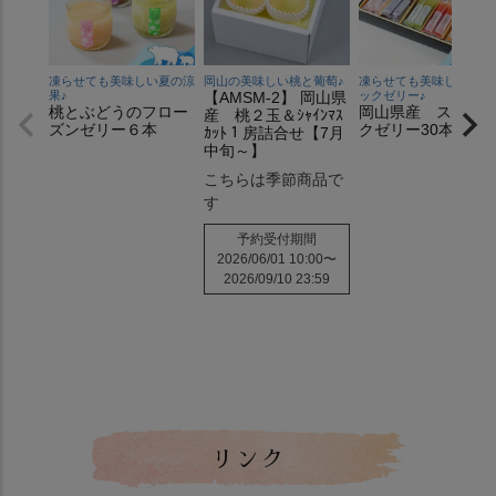
凍らせても美味しい夏の涼
岡山の美味しい桃と葡萄♪
凍らせても美味しいステ
果♪
【AMSM-2】 岡山県
ックゼリー♪
桃とぶどうのフロー
岡山県産 スティ
産 桃２玉＆ｼｬｲﾝﾏｽ
ズンゼリー６本
クゼリー30本入り
ｶｯﾄ１房詰合せ【7月
中旬～】
こちらは季節商品で
す
予約受付期間
2026/06/01 10:00
〜
2026/09/10 23:59
リンク