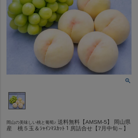
送料無料【AMSM-5】 岡山県
岡山の美味しい桃と葡萄♪
産 桃５玉＆ｼｬｲﾝﾏｽｶｯﾄ１房詰合せ【7月中旬～】