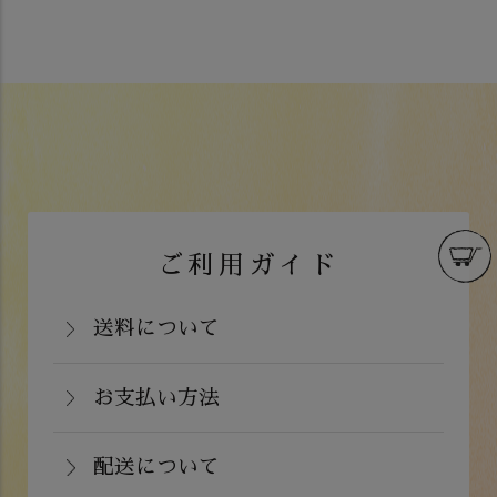
ご利用ガイド
送料について
岡山県：704円(税込)
関西・中国（岡山県除く）・四国・九
お支払い方法
お支払いは、カード決済、代金引換（手
州：770円(税込)
数料弊社負担）・銀行振込（前払い）・
配送について
関東・信越・北陸・中部：990円(税込)