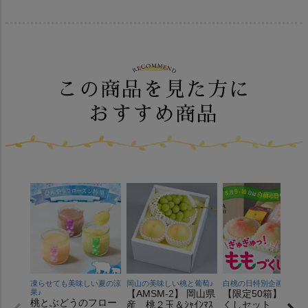
この商品を見た方に
おすすめ商品
凍らせても美味しい夏の涼
岡山の美味しい桃と葡萄♪
白桃の日特別企画♪
果♪
【AMSM-2】 岡山県
【限定50箱】もも
桃とぶどうのフロー
産 桃２玉＆ｼｬｲﾝﾏｽ
くしセット