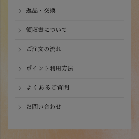
通常在庫がある商品につきましては、ご
郵便振込（前払い）・PayPay（オンラ
東北：1,210円(税込)
注文から２～５営業日で発送いたしま
返品・交換
イン決済）・ドコモケータイ払い・auか
北海道：1,430円(税込)
商品が食品のため、お客様のお手元に到
す。
んたん決済・au PAY・ソフトバンクまと
沖縄：2,024円(税込)
着後の返品は基本的にお受け出来ませ
領収書について
めて支払い(B)がご利用頂けます。
※クール便の場合は送料＋クール代金
詳しくはこちら
領収書をご希望のお客様は、ご注文画面
ん。但し、発送中の破損や不良品、ある
220円（税込）
の備考欄にてお知らせ下さい。なお、お
ご注文の流れ
いはご注文と違う商品が届いた場合は、
支払い方法にて領収書の形態が異なりま
お手数ですが商品到着後３日以内に当店
詳しくはこちら
ポイント利用方法
す。
までご連絡下さい。
会員登録をされたお客様はポイントを利
詳しくはこちら
詳しくはこちら
用できます。ご注文画面の「お支払い方
よくあるご質問
法選択」画面にて、ポイント利用を入力
お問い合わせ
することができます。店舗では利用でき
ません。
お電話でのお問い合わせ
詳しくはこちら