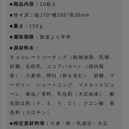
■商品内容：
10枚入
■サイズ：
縦170*横185*高30mm
■重さ：
150ｇ
■賞味期限：
製造より半年
■原材料名：
チョコレートコーチング（植物油脂、乳糖、
砂糖、全粉乳、ココアバター）（国内製
造）、小麦粉、卵白（卵を含む）、砂糖、マ
ーガリン、ショートニング、マスカットピュ
ーレ、食塩／香料、乳化剤（大豆由来）、酸
化防止剤（Ｖ．Ｅ、Ｖ．Ｃ）、クエン酸、着
色料（カロチン）
■特定原材料等：
小麦・卵・乳成分・大豆