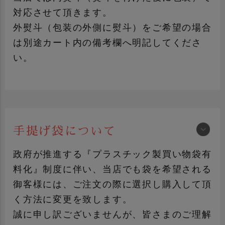
対応させて頂きます。
外熨斗（包装の外側に熨斗）をご希望の場合
は別途カート内の備考欄へ明記してくださ
い。
プレゼント包装
おかやま桃子包装
（赤系包装+シール）
包装紙について詳しく見る
手提げ袋について
加工品ギフト
青果ギフト
政府が推進する『プラスチック製買い物袋有
料化』制度に伴い、当店でも袋を希望される
のしについて詳しく見る
御客様には、ご注文の際に選択し購入して頂
く方法に変更を致します。
誠に申し訳ございませんが、皆さまのご理解