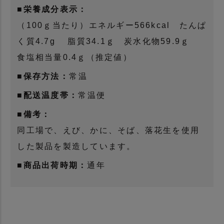
■栄養成分表示：
（100ｇ当たり）エネルギー566kcal たんぱ
く質4.7g 脂質34.1ｇ 炭水化物59.9ｇ
食塩相当量0.4ｇ（推定値）
■保存方法：
常温
■配送温度帯：
常温便
■備考：
同工場で、えび、かに、そば、落花生を使用
した製品を製造しています。
■商品出荷時期：
通年