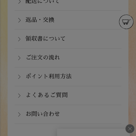
数料弊社負担）・銀行振込（前払い）・
配送について
関東・信越・北陸・中部：990円(税込)
通常在庫がある商品につきましては、ご
郵便振込（前払い）・PayPay（オンラ
東北：1,210円(税込)
注文から２～５営業日で発送いたしま
返品・交換
イン決済）・ドコモケータイ払い・auか
北海道：1,430円(税込)
商品が食品のため、お客様のお手元に到
す。
んたん決済・au PAY・ソフトバンクまと
沖縄：2,024円(税込)
着後の返品は基本的にお受け出来ませ
領収書について
めて支払い(B)がご利用頂けます。
※クール便の場合は送料＋クール代金
詳しくはこちら
領収書をご希望のお客様は、ご注文画面
ん。但し、発送中の破損や不良品、ある
220円（税込）
の備考欄にてお知らせ下さい。なお、お
ご注文の流れ
いはご注文と違う商品が届いた場合は、
支払い方法にて領収書の形態が異なりま
お手数ですが商品到着後３日以内に当店
詳しくはこちら
ポイント利用方法
す。
までご連絡下さい。
会員登録をされたお客様はポイントを利
詳しくはこちら
詳しくはこちら
用できます。ご注文画面の「お支払い方
よくあるご質問
法選択」画面にて、ポイント利用を入力
お問い合わせ
することができます。店舗では利用でき
ません。
お電話でのお問い合わせ
詳しくはこちら