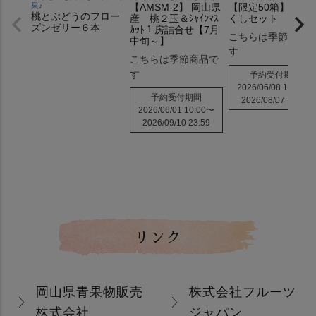
果♪
【AMSM-2】 岡山県
【限定50箱】もも
桃とぶどうのフロー
産 桃２玉＆ｼｬｲﾝﾏｽ
くしセット
ズンゼリー６本
ｶｯﾄ１房詰合せ【7月
こちらは季節商品
中旬～】
す
こちらは季節商品で
す
予約受付期間
2026/06/08 10:00
〜
予約受付期間
2026/08/07 10:00
2026/06/01 10:00
〜
2026/09/10 23:59
リンク
岡山県青果物販売
株式会社フルーツ
株式会社
ジャパン