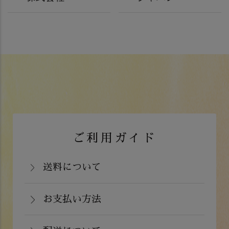
ご利用ガイド
送料について
岡山県：704円(税込)
関西・中国（岡山県除く）・四国・九
お支払い方法
お支払いは、カード決済、代金引換（手
州：770円(税込)