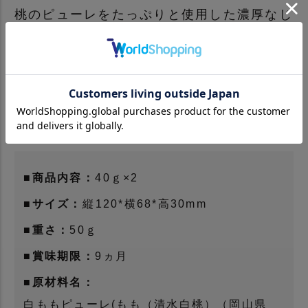
桃のピューレをたっぷりと使用した濃厚なじ
ゅれに仕上げました。
とろけるような食感と清水白桃の風味・美味
しさをお愉しみ下さい。
商品の詳細
■商品内容：
40ｇ×2
■サイズ：
縦120*横68*高30mm
■重さ：
50ｇ
■賞味期限：
9ヵ月
■原材料名：
白ももピューレ(もも（清水白桃）（岡山県