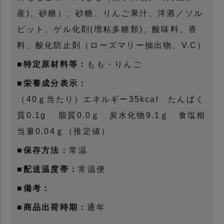
産)、砂糖）、砂糖、りんご果汁、洋酒／ソル
ビット、ゲル化剤(増粘多糖類)、酸味料、香
料、酸化防止剤（ローズマリー抽出物、V.C）
■特定原材料等：
もも・りんご
■栄養成分表示：
（40ｇ当たり）エネルギー35kcal たんぱく
質0.1g 脂質0.0ｇ 炭水化物9.1ｇ 食塩相
当量0.04ｇ（推定値）
■保存方法：
常温
■配送温度帯：
常温便
■備考：
■商品出荷時期：
通年