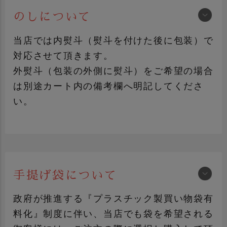
のしについて
紺色包装
FRUITS-J包装
（黒地にロゴマーク）
当店では内熨斗（熨斗を付けた後に包装）で
対応させて頂きます。
外熨斗（包装の外側に熨斗）をご希望の場合
は別途カート内の備考欄へ明記してくださ
い。
プレゼント包装
おかやま桃子包装
（赤系包装+シール）
包装紙について詳しく見る
手提げ袋について
加工品ギフト
青果ギフト
政府が推進する『プラスチック製買い物袋有
料化』制度に伴い、当店でも袋を希望される
のしについて詳しく見る