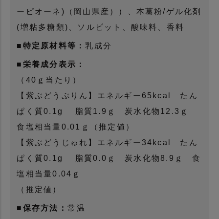
ーピオーネ)（岡山県産））、本葛粉/ゲル化剤
(増粘多糖類)、ソルビット、酸味料、香料
■特定原材料等：
乳成分
■栄養成分表示：
（40ｇ当たり）
【紫ぶどうぷりん】エネルギー65kcal たん
ぱく質0.1g 脂質1.9ｇ 炭水化物12.3ｇ
食塩相当量0.01ｇ（推定値）
【紫ぶどうじゅれ】エネルギー34kcal たん
ぱく質0.1g 脂質0.0ｇ 炭水化物8.9ｇ 食
塩相当量0.04ｇ
（推定値）
■保存方法：
常温