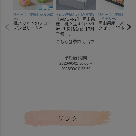
凍らせても美味しい夏の涼
岡山の美味しい桃と葡萄♪
凍らせても美味しいステ
果♪
【AMSM-2】 岡山県
ックゼリー♪
桃とぶどうのフロー
岡山県産 スティ
産 桃２玉＆ｼｬｲﾝﾏｽ
ズンゼリー６本
クゼリー30本入り
ｶｯﾄ１房詰合せ【7月
中旬～】
こちらは季節商品で
す
予約受付期間
2026/06/01 10:00
〜
2026/09/10 23:59
リンク