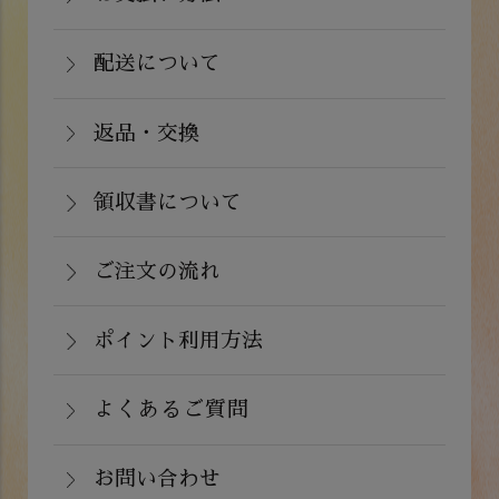
お支払いは、カード決済、代金引換（手
州：770円(税込)
数料弊社負担）・銀行振込（前払い）・
配送について
関東・信越・北陸・中部：990円(税込)
通常在庫がある商品につきましては、ご
郵便振込（前払い）・PayPay（オンラ
東北：1,210円(税込)
注文から２～５営業日で発送いたしま
返品・交換
イン決済）・ドコモケータイ払い・auか
北海道：1,430円(税込)
商品が食品のため、お客様のお手元に到
す。
んたん決済・au PAY・ソフトバンクまと
沖縄：2,024円(税込)
着後の返品は基本的にお受け出来ませ
領収書について
めて支払い(B)がご利用頂けます。
※クール便の場合は送料＋クール代金
詳しくはこちら
領収書をご希望のお客様は、ご注文画面
ん。但し、発送中の破損や不良品、ある
220円（税込）
の備考欄にてお知らせ下さい。なお、お
ご注文の流れ
いはご注文と違う商品が届いた場合は、
支払い方法にて領収書の形態が異なりま
お手数ですが商品到着後３日以内に当店
詳しくはこちら
ポイント利用方法
す。
までご連絡下さい。
会員登録をされたお客様はポイントを利
詳しくはこちら
詳しくはこちら
用できます。ご注文画面の「お支払い方
よくあるご質問
法選択」画面にて、ポイント利用を入力
お問い合わせ
することができます。店舗では利用でき