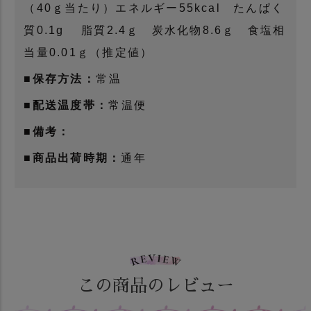
（40ｇ当たり）エネルギー55kcal たんぱく
質0.1g 脂質2.4ｇ 炭水化物8.6ｇ 食塩相
当量0.01ｇ（推定値）
■保存方法：
常温
■配送温度帯：
常温便
■備考：
■商品出荷時期：
通年
この商品のレビュー