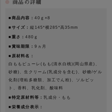
商品の詳細
■商品内容：
40ｇ×8
■サイズ：
縦145*横285*高35mm
■重さ：
480ｇ
■賞味期限：
9ヵ月
■原材料名：
白ももピューレ(もも(清水白桃)(岡山県産)、
砂糖)、生クリーム(乳成分を含む)、砂糖/ゲル
化剤(増粘多糖類、加工でん粉)、ソルビッ
ト、香料、乳化剤、酸味料
■特定原材料等：
乳成分・もも
■栄養成分表示：