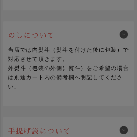
のしについて
紺色包装
FRUITS-J包装
（黒地にロゴマーク）
当店では内熨斗（熨斗を付けた後に包装）で
対応させて頂きます。
外熨斗（包装の外側に熨斗）をご希望の場合
は別途カート内の備考欄へ明記してくださ
い。
プレゼント包装
おかやま桃子包装
（赤系包装+シール）
包装紙について詳しく見る
手提げ袋について