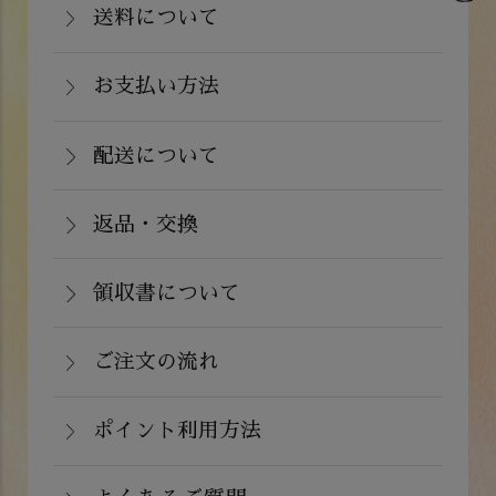
送料について
岡山県：704円(税込)
関西・中国（岡山県除く）・四国・九
お支払い方法
お支払いは、カード決済、代金引換（手
州：770円(税込)
数料弊社負担）・銀行振込（前払い）・
配送について
関東・信越・北陸・中部：990円(税込)
通常在庫がある商品につきましては、ご
郵便振込（前払い）・PayPay（オンラ
東北：1,210円(税込)
注文から２～５営業日で発送いたしま
返品・交換
イン決済）・ドコモケータイ払い・auか
北海道：1,430円(税込)
商品が食品のため、お客様のお手元に到
す。
んたん決済・au PAY・ソフトバンクまと
沖縄：2,024円(税込)
着後の返品は基本的にお受け出来ませ
領収書について
めて支払い(B)がご利用頂けます。
※クール便の場合は送料＋クール代金
詳しくはこちら
領収書をご希望のお客様は、ご注文画面
ん。但し、発送中の破損や不良品、ある
220円（税込）
の備考欄にてお知らせ下さい。なお、お
ご注文の流れ
いはご注文と違う商品が届いた場合は、
支払い方法にて領収書の形態が異なりま
お手数ですが商品到着後３日以内に当店
詳しくはこちら
ポイント利用方法
す。
までご連絡下さい。
会員登録をされたお客様はポイントを利
詳しくはこちら
詳しくはこちら