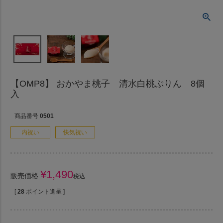
【OMP8】 おかやま桃子 清水白桃ぷりん 8個
入
商品番号
0501
内祝い
快気祝い
¥
1,490
販売価格
税込
[
28
ポイント進呈 ]