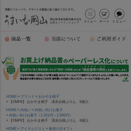
季節のフルーツや、デザートを豊富に取り揃えております。
岡山県青果物販売株式会社
メニュー
カート
レビュー
公式オンラインショップ
商品一覧
当店について
ご利用ガイド
HOME
ブランド
おかやま桃子
【OMP8】 おかやま桃子 清水白桃ぷりん 8個入
HOME
内祝い
内祝い向けお菓子
内祝い向けお菓子（1,001円～2,000円）
【OMP8】 おかやま桃子 清水白桃ぷりん 8個入
HOME
アイテムリスト
敬老の日ギフト