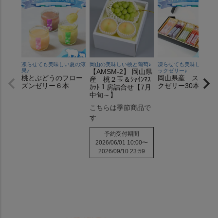
凍らせても美味しい夏の涼
岡山の美味しい桃と葡萄♪
凍らせても美味しいステ
果♪
【AMSM-2】 岡山県
ックゼリー♪
桃とぶどうのフロー
岡山県産 スティ
産 桃２玉＆ｼｬｲﾝﾏｽ
ズンゼリー６本
クゼリー30本入り
ｶｯﾄ１房詰合せ【7月
中旬～】
こちらは季節商品で
す
予約受付期間
2026/06/01 10:00
〜
2026/09/10 23:59