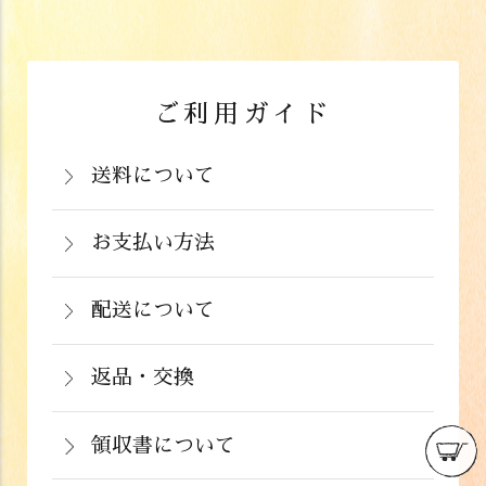
ご利用ガイド
送料について
岡山県：704円(税込)
関西・中国（岡山県除く）・四国・九
お支払い方法
お支払いは、カード決済、代金引換（手
州：770円(税込)
数料弊社負担）・銀行振込（前払い）・
配送について
関東・信越・北陸・中部：990円(税込)
通常在庫がある商品につきましては、ご
郵便振込（前払い）・PayPay（オンラ
東北：1,210円(税込)
注文から２～５営業日で発送いたしま
返品・交換
イン決済）・ドコモケータイ払い・auか
北海道：1,430円(税込)
商品が食品のため、お客様のお手元に到
す。
んたん決済・au PAY・ソフトバンクまと
沖縄：2,024円(税込)
着後の返品は基本的にお受け出来ませ
領収書について
めて支払い(B)がご利用頂けます。
※クール便の場合は送料＋クール代金
詳しくはこちら
領収書をご希望のお客様は、ご注文画面
ん。但し、発送中の破損や不良品、ある