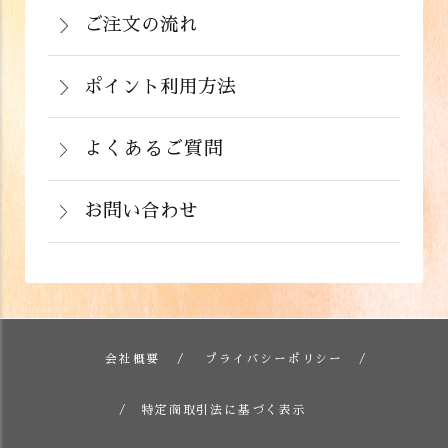
220円（税込）
の備考欄にてお知らせ下さい。なお、お
ご注文の流れ
いはご注文と違う商品が届いた場合は、
支払い方法にて領収書の形態が異なりま
お手数ですが商品到着後３日以内に当店
詳しくはこちら
ポイント利用方法
す。
までご連絡下さい。
会員登録をされたお客様はポイントを利
詳しくはこちら
詳しくはこちら
用できます。ご注文画面の「お支払い方
よくあるご質問
法選択」画面にて、ポイント利用を入力
お問い合わせ
することができます。店舗では利用でき
ません。
お電話でのお問い合わせ
詳しくはこちら
フォームでのお問い合わせ
詳しくはこちら
会社概要
プライバシーポリシー
詳しくはこちら
特定商取引法に基づく表示