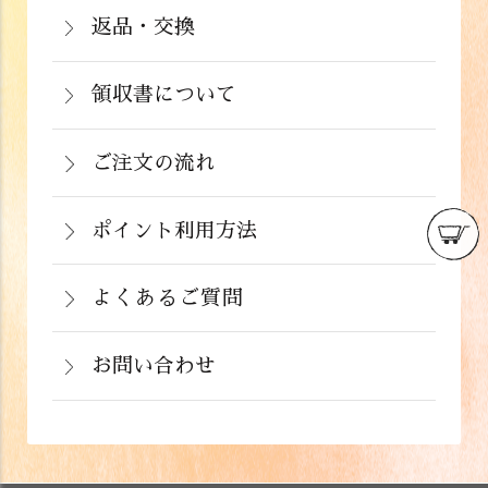
注文から２～５営業日で発送いたしま
返品・交換
イン決済）・ドコモケータイ払い・auか
北海道：1,430円(税込)
商品が食品のため、お客様のお手元に到
す。
んたん決済・au PAY・ソフトバンクまと
沖縄：2,024円(税込)
着後の返品は基本的にお受け出来ませ
領収書について
めて支払い(B)がご利用頂けます。
※クール便の場合は送料＋クール代金
詳しくはこちら
領収書をご希望のお客様は、ご注文画面
ん。但し、発送中の破損や不良品、ある
220円（税込）
の備考欄にてお知らせ下さい。なお、お
ご注文の流れ
いはご注文と違う商品が届いた場合は、
支払い方法にて領収書の形態が異なりま
お手数ですが商品到着後３日以内に当店
詳しくはこちら
ポイント利用方法
す。
までご連絡下さい。
会員登録をされたお客様はポイントを利
詳しくはこちら
詳しくはこちら
用できます。ご注文画面の「お支払い方
よくあるご質問
法選択」画面にて、ポイント利用を入力
お問い合わせ
することができます。店舗では利用でき
ません。
お電話でのお問い合わせ
詳しくはこちら
フォームでのお問い合わせ