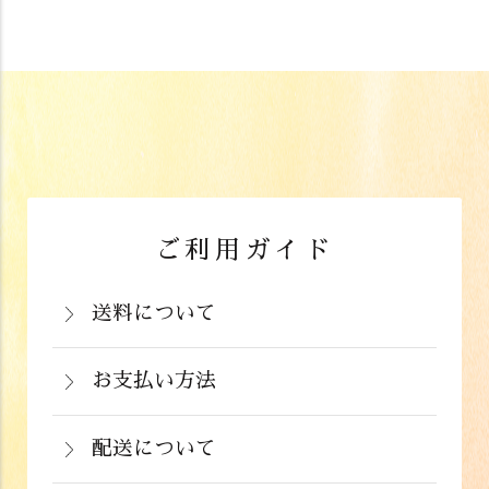
ご利用ガイド
送料について
岡山県：704円(税込)
関西・中国（岡山県除く）・四国・九
お支払い方法
お支払いは、カード決済、代金引換（手
州：770円(税込)
数料弊社負担）・銀行振込（前払い）・
配送について
関東・信越・北陸・中部：990円(税込)
通常在庫がある商品につきましては、ご
郵便振込（前払い）・PayPay（オンラ
東北：1,210円(税込)