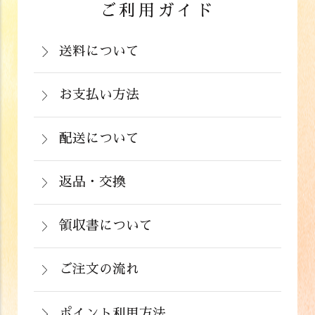
ご利用ガイド
送料について
岡山県：704円(税込)
関西・中国（岡山県除く）・四国・九
お支払い方法
お支払いは、カード決済、代金引換（手
州：770円(税込)
数料弊社負担）・銀行振込（前払い）・
配送について
関東・信越・北陸・中部：990円(税込)
通常在庫がある商品につきましては、ご
郵便振込（前払い）・PayPay（オンラ
東北：1,210円(税込)
注文から２～５営業日で発送いたしま
返品・交換
イン決済）・ドコモケータイ払い・auか
北海道：1,430円(税込)
商品が食品のため、お客様のお手元に到
す。
んたん決済・au PAY・ソフトバンクまと
沖縄：2,024円(税込)
着後の返品は基本的にお受け出来ませ
領収書について
めて支払い(B)がご利用頂けます。
※クール便の場合は送料＋クール代金
詳しくはこちら
領収書をご希望のお客様は、ご注文画面
ん。但し、発送中の破損や不良品、ある
220円（税込）
の備考欄にてお知らせ下さい。なお、お
ご注文の流れ
いはご注文と違う商品が届いた場合は、
支払い方法にて領収書の形態が異なりま
お手数ですが商品到着後３日以内に当店
詳しくはこちら
ポイント利用方法
す。