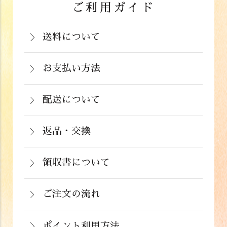
ご利用ガイド
送料について
岡山県：704円(税込)
関西・中国（岡山県除く）・四国・九
お支払い方法
お支払いは、カード決済、代金引換（手
州：770円(税込)
数料弊社負担）・銀行振込（前払い）・
配送について
関東・信越・北陸・中部：990円(税込)
通常在庫がある商品につきましては、ご
郵便振込（前払い）・PayPay（オンラ
東北：1,210円(税込)
注文から２～５営業日で発送いたしま
返品・交換
イン決済）・ドコモケータイ払い・auか
北海道：1,430円(税込)
商品が食品のため、お客様のお手元に到
す。
んたん決済・au PAY・ソフトバンクまと
沖縄：2,024円(税込)
着後の返品は基本的にお受け出来ませ
領収書について
めて支払い(B)がご利用頂けます。
※クール便の場合は送料＋クール代金
詳しくはこちら
領収書をご希望のお客様は、ご注文画面
ん。但し、発送中の破損や不良品、ある
220円（税込）
の備考欄にてお知らせ下さい。なお、お
ご注文の流れ
いはご注文と違う商品が届いた場合は、
支払い方法にて領収書の形態が異なりま
お手数ですが商品到着後３日以内に当店
詳しくはこちら
ポイント利用方法
す。