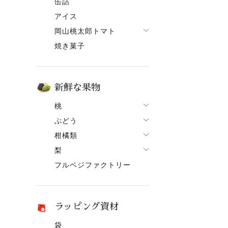
缶詰
果ボーノ
アイス
岡山桃太郎トマト
焼き菓子
でざあととまと
新鮮な果物
桃
ぶどう
桃一覧
柑橘類
ぶどう一覧
白鳳【7月上旬～】
梨
柑橘類一覧
ニューピオーネ
清水白桃【7月中旬～】
フルベジファクトリー
梨一覧
せとか
シャインマスカット
おかやま夢白桃【7月中
旬～】
あたご梨
はるか
紫苑（しえん）
白麗【8月上旬頃～】
ヤーリー（鴨梨）
はれひめ
桃太郎ぶどう
ラッピング資材
黄金桃【9月上旬頃～】
みかん
マスカット
袋
冬桃がたり【11月下旬