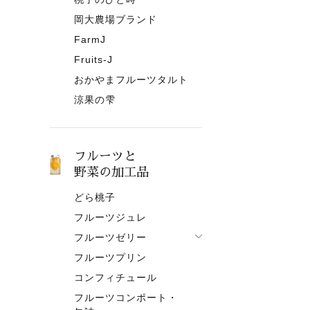
岡大農場ブランド
FarmJ
Fruits-J
おかやまフルーツタルト
涼果の雫
フルーツと
野菜の加工品
どら桃子
フルーツジュレ
フルーツゼリー
フルーツプリン
フルーツゼリー一覧
コンフィチュール
果肉入りタイプ
フルーツコンポート・
ピューレタイプ