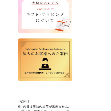
営業日カレンダー
■
定休日
※
■
の日は商品の出荷が出来ません。