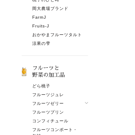
岡大農場ブランド
FarmJ
Fruits-J
おかやまフルーツタルト
涼果の雫
フルーツと
野菜の加工品
どら桃子
フルーツジュレ
フルーツゼリー
フルーツプリン
フルーツゼリー一覧
コンフィチュール
果肉入りタイプ
フルーツコンポート・
ピューレタイプ