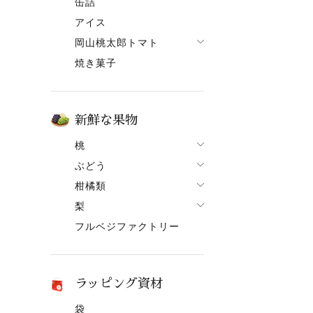
缶詰
果ボーノ
アイス
岡山桃太郎トマト
焼き菓子
でざあととまと
新鮮な果物
桃
ぶどう
桃一覧
柑橘類
ぶどう一覧
白鳳【7月上旬～】
梨
柑橘類一覧
ニューピオーネ
清水白桃【7月中旬～】
フルベジファクトリー
梨一覧
せとか
シャインマスカット
おかやま夢白桃【7月中
旬～】
あたご梨
はるか
紫苑（しえん）
白麗【8月上旬頃～】
ヤーリー（鴨梨）
はれひめ
桃太郎ぶどう
ラッピング資材
黄金桃【9月上旬頃～】
みかん
マスカット
袋
冬桃がたり【11月下旬