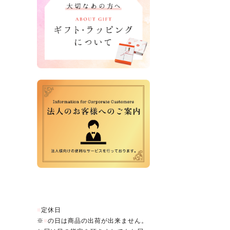
営業日カレンダー
■
定休日
※
■
の日は商品の出荷が出来ません。