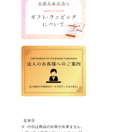
営業日カレンダー
■
定休日
※
■
の日は商品の出荷が出来ません。