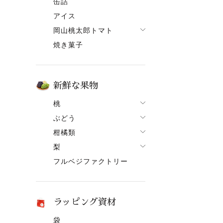
缶詰
果ボーノ
アイス
岡山桃太郎トマト
焼き菓子
でざあととまと
新鮮な果物
桃
ぶどう
桃一覧
柑橘類
ぶどう一覧
白鳳【7月上旬～】
梨
柑橘類一覧
ニューピオーネ
清水白桃【7月中旬～】
フルベジファクトリー
梨一覧
せとか
シャインマスカット
おかやま夢白桃【7月中
旬～】
あたご梨
はるか
紫苑（しえん）
白麗【8月上旬頃～】
ヤーリー（鴨梨）
はれひめ
桃太郎ぶどう
ラッピング資材
黄金桃【9月上旬頃～】
みかん
マスカット
袋
冬桃がたり【11月下旬