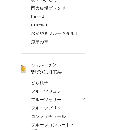
岡大農場ブランド
FarmJ
Fruits-J
おかやまフルーツタルト
涼果の雫
フルーツと
野菜の加工品
どら桃子
フルーツジュレ
フルーツゼリー
フルーツプリン
フルーツゼリー一覧
コンフィチュール
果肉入りタイプ
フルーツコンポート・
ピューレタイプ