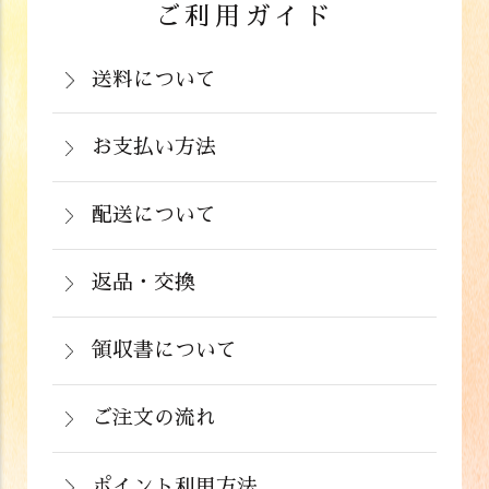
ご利用ガイド
送料について
岡山県：704円(税込)
関西・中国（岡山県除く）・四国・九
お支払い方法
お支払いは、カード決済、代金引換（手
州：770円(税込)
数料弊社負担）・銀行振込（前払い）・
配送について
関東・信越・北陸・中部：990円(税込)
通常在庫がある商品につきましては、ご
郵便振込（前払い）・PayPay（オンラ
東北：1,210円(税込)
注文から２～５営業日で発送いたしま
返品・交換
イン決済）・ドコモケータイ払い・auか
北海道：1,430円(税込)
商品が食品のため、お客様のお手元に到
す。
んたん決済・au PAY・ソフトバンクまと
沖縄：2,024円(税込)
着後の返品は基本的にお受け出来ませ
領収書について
めて支払い(B)がご利用頂けます。
※クール便の場合は送料＋クール代金
詳しくはこちら
領収書をご希望のお客様は、ご注文画面
ん。但し、発送中の破損や不良品、ある
220円（税込）
の備考欄にてお知らせ下さい。なお、お
ご注文の流れ
いはご注文と違う商品が届いた場合は、
支払い方法にて領収書の形態が異なりま
お手数ですが商品到着後３日以内に当店
詳しくはこちら
ポイント利用方法
す。