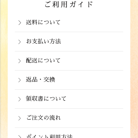
ご利用ガイド
送料について
岡山県：704円(税込)
関西・中国（岡山県除く）・四国・九
お支払い方法
お支払いは、カード決済、代金引換（手
州：770円(税込)
数料弊社負担）・銀行振込（前払い）・
配送について
関東・信越・北陸・中部：990円(税込)
通常在庫がある商品につきましては、ご
郵便振込（前払い）・PayPay（オンラ
東北：1,210円(税込)
注文から２～５営業日で発送いたしま
返品・交換
イン決済）・ドコモケータイ払い・auか
北海道：1,430円(税込)
商品が食品のため、お客様のお手元に到
す。
んたん決済・au PAY・ソフトバンクまと
沖縄：2,024円(税込)
着後の返品は基本的にお受け出来ませ
領収書について
めて支払い(B)がご利用頂けます。
※クール便の場合は送料＋クール代金
詳しくはこちら
領収書をご希望のお客様は、ご注文画面
ん。但し、発送中の破損や不良品、ある
220円（税込）
の備考欄にてお知らせ下さい。なお、お
ご注文の流れ
いはご注文と違う商品が届いた場合は、
支払い方法にて領収書の形態が異なりま
お手数ですが商品到着後３日以内に当店
詳しくはこちら
ポイント利用方法
す。